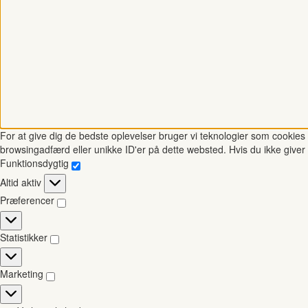
For at give dig de bedste oplevelser bruger vi teknologier som cookies t
browsingadfærd eller unikke ID'er på dette websted. Hvis du ikke giver 
Funktionsdygtig
Funktionsdygtig
Altid aktiv
Præferencer
Præferencer
Statistikker
Statistikker
Marketing
Marketing