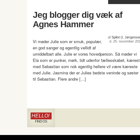
Jeg blogger dig væk af
Agnes Hammer
af
Splint (I. Jørgense
Vi møder Julie som er smuk, populær,
d. 25. november 20
en god sanger og egentlig vellidt af
umiddelbart alle. Julie er vores hovedperson. Så møder vi
Ela som er punker, mørk, lidt udenfor fællesskabet, kæres
med Sebastian som nok egentlig hellere vil være kæreste
med Julie. Jasmina der er Julies bedste veninde og søster
til Sebastian. Flere andre […]
HELLO!
FIND OS