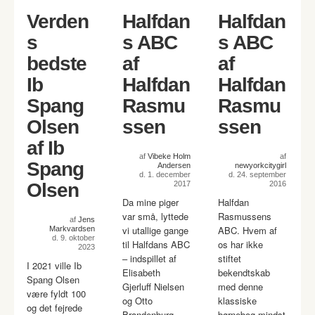
Verden
Halfdan
Halfdan
s
s ABC
s ABC
bedste
af
af
Ib
Halfdan
Halfdan
Spang
Rasmu
Rasmu
Olsen
ssen
ssen
af Ib
af
Vibeke Holm
af
Spang
Andersen
newyorkcitygirl
d. 1. december
d. 24. september
Olsen
2017
2016
Da mine piger
Halfdan
var små, lyttede
Rasmussens
af
Jens
vi utallige gange
ABC. Hvem af
Markvardsen
d. 9. oktober
til Halfdans ABC
os har ikke
2023
– indspillet af
stiftet
I 2021 ville Ib
Elisabeth
bekendtskab
Spang Olsen
Gjerluff Nielsen
med denne
være fyldt 100
og Otto
klassiske
og det fejrede
Brandenburg.
børnebog mindst