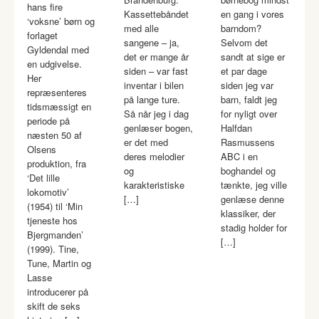
hans fire
Kassettebåndet
en gang i vores
‘voksne’ børn og
med alle
barndom?
forlaget
sangene – ja,
Selvom det
Gyldendal med
det er mange år
sandt at sige er
en udgivelse.
siden – var fast
et par dage
Her
inventar i bilen
siden jeg var
repræsenteres
på lange ture.
barn, faldt jeg
tidsmæssigt en
Så når jeg i dag
for nyligt over
periode på
genlæser bogen,
Halfdan
næsten 50 af
er det med
Rasmussens
Olsens
deres melodier
ABC i en
produktion, fra
og
boghandel og
‘Det lille
karakteristiske
tænkte, jeg ville
lokomotiv’
[…]
genlæse denne
(1954) til ‘Min
klassiker, der
tjeneste hos
stadig holder for
Bjergmanden’
[…]
(1999). Tine,
Tune, Martin og
Lasse
introducerer på
skift de seks