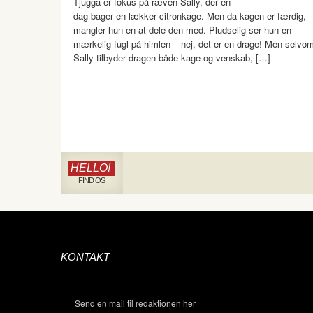
Tjugga er fokus på ræven Sally, der en
dag bager en lækker citronkage. Men da kagen er færdig,
mangler hun en at dele den med. Pludselig ser hun en
mærkelig fugl på himlen – nej, det er en drage! Men selvo
Sally tilbyder dragen både kage og venskab, […]
HELLO!
FIND OS
KONTAKT
Send en mail til redaktionen her