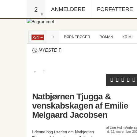
2
ANMELDERE
FORFATTERE
BØRNEBØGER
ROMAN
KRIMI
KIG
NYESTE
Natbjørnen Tjugga &
venskabskagen af Emilie
Melgaard Jacobsen
af
Line Holm Anders
I denne bog i serien om Natbjørnen
d. 22. november 20