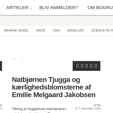
ARTIKLER
BLIV ANMELDER?
OM BOGR
GRAPHIC NOVEL
DIGTE
UNG
NOVELLER
SCIENCE FICT
Natbjørnen Tjugga og
kærlighedsblomsterne af
Emilie Melgaard Jakobsen
en
af
Tia
Tilbring en hyggestund med børnene i
22
d. 7. december 2019