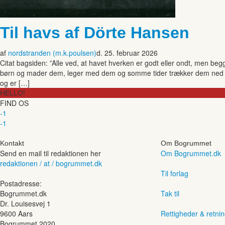
Til havs af Dörte Hansen
af
nordstranden (m.k.poulsen)
d. 25. februar 2026
Citat bagsiden: ”Alle ved, at havet hverken er godt eller ondt, men b
børn og mader dem, leger med dem og somme tider trækker dem ned p
og er […]
HELLO!
FIND OS
-1
-1
Kontakt
Om Bogrummet
Send en mail til redaktionen her
Om Bogrummet.dk
redaktionen / at / bogrummet.dk
Til forlag
Postadresse:
Bogrummet.dk
Tak til
Dr. Louisesvej 1
9600 Aars
Rettigheder & retnin
Bogrummet 2020