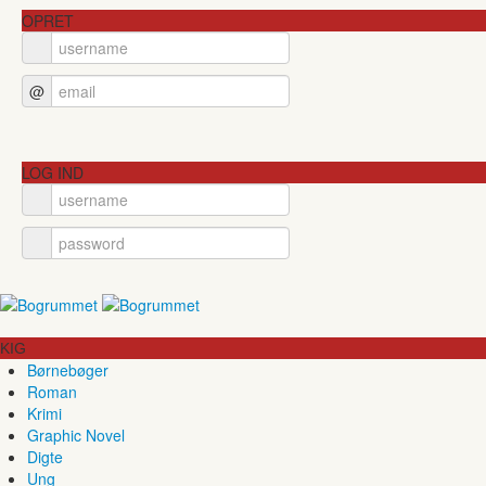
OPRET
@
LOG IND
KIG
Børnebøger
Roman
Krimi
Graphic Novel
Digte
Ung