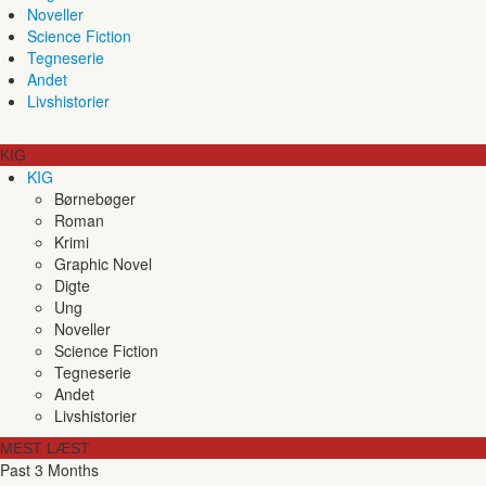
Noveller
Science Fiction
Tegneserie
Andet
Livshistorier
KIG
KIG
Børnebøger
Roman
Krimi
Graphic Novel
Digte
Ung
Noveller
Science Fiction
Tegneserie
Andet
Livshistorier
MEST LÆST
Past 3 Months