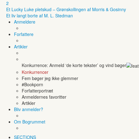
2
Et Lucky Luke pletskud – Grønskollingen af Morris & Gosinny
Et liv langt borte af M. L. Stedman
Anmeldere
Forfattere
Artikler
Konkurrence: Anmeld ‘de korte tekster’ og vind bøger
Konkurrencer
Fem bøger jeg ikke glemmer
#Bookporn
Forfatterportræt
Anmeldernes favoritter
Artikler
Bliv anmelder?
Om Bogrummet
SECTIONS