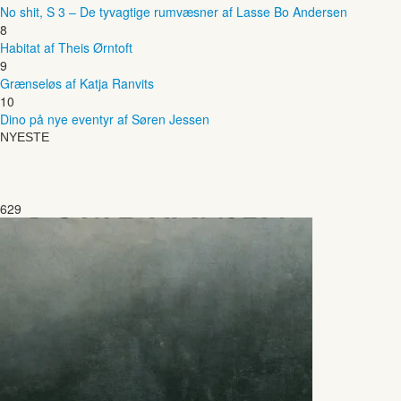
No shit, S 3 – De tyvagtige rumvæsner af Lasse Bo Andersen
8
Habitat af Theis Ørntoft
9
Grænseløs af Katja Ranvits
10
Dino på nye eventyr af Søren Jessen
NYESTE
629