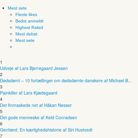
Mest sete
Fleste likes
Bedst anmeldt
Highest Rated
Mest debat
Mest sete
1
Udveje af Lars Bjerregaard Jessen
2
Dødsdømt – 10 fortællinger om dødsdømte danskere af Michael B...
3
Painkiller af Lars Kjædegaard
4
Det finmaskede net af Håkan Nesser
5
Det gode menneske af Keld Conradsen
6
Genfærd. En kærlighedshistorie af Siri Hustvedt
7