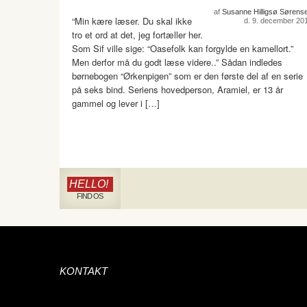
af
Susanne Hilligsø Sørens
“Min kære læser. Du skal ikke
d. 9. december 20
tro et ord at det, jeg fortæller her.
Som Sif ville sige: “Oasefolk kan forgylde en kamellort.”
Men derfor må du godt læse videre..” Sådan indledes
børnebogen “Ørkenpigen” som er den første del af en serie
på seks bind. Seriens hovedperson, Aramiel, er 13 år
gammel og lever i […]
HELLO!
FIND OS
KONTAKT