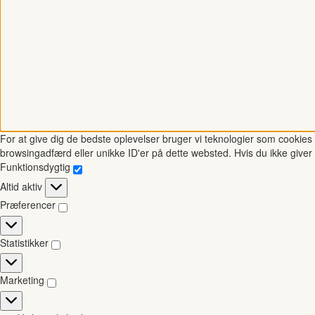
For at give dig de bedste oplevelser bruger vi teknologier som cookies t
browsingadfærd eller unikke ID'er på dette websted. Hvis du ikke giver 
Funktionsdygtig
Funktionsdygtig
Altid aktiv
Præferencer
Præferencer
Statistikker
Statistikker
Marketing
Marketing