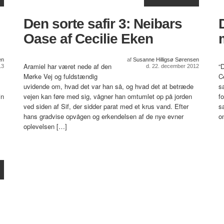
Den sorte safir 3: Neibars
Oase af Cecilie Eken
en
af
Susanne Hilligsø Sørensen
Aramiel har været nede af den
“
13
d. 22. december 2012
Mørke Vej og fuldstændig
C
uvidende om, hvad det var han så, og hvad det at betræde
sa
in
vejen kan føre med sig, vågner han omtumlet op på jorden
f
ved siden af Sif, der sidder parat med et krus vand. Efter
s
hans gradvise opvågen og erkendelsen af de nye evner
o
oplevelsen […]