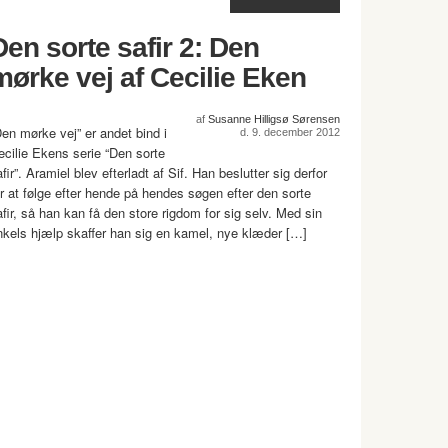
Den sorte safir 2: Den
mørke vej af Cecilie Eken
af
Susanne Hilligsø Sørensen
Den mørke vej” er andet bind i
d. 9. december 2012
ecilie Ekens serie “Den sorte
fir”. Aramiel blev efterladt af Sif. Han beslutter sig derfor
or at følge efter hende på hendes søgen efter den sorte
afir, så han kan få den store rigdom for sig selv. Med sin
nkels hjælp skaffer han sig en kamel, nye klæder […]