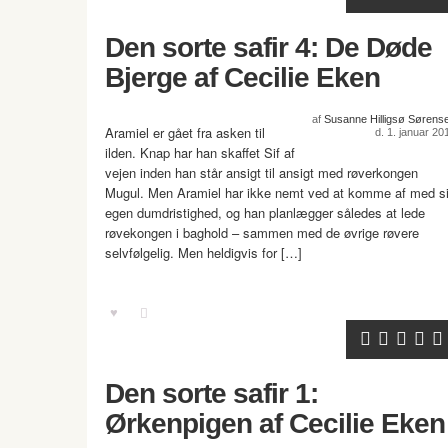
Den sorte safir 4: De Døde
Bjerge af Cecilie Eken
af
Susanne Hilligsø Sørens
Aramiel er gået fra asken til
d. 1. januar 20
ilden. Knap har han skaffet Sif af
vejen inden han står ansigt til ansigt med røverkongen
Mugul. Men Aramiel har ikke nemt ved at komme af med s
egen dumdristighed, og han planlægger således at lede
røvekongen i baghold – sammen med de øvrige røvere
selvfølgelig. Men heldigvis for […]
Den sorte safir 1:
Ørkenpigen af Cecilie Eken