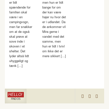
er lidt
men hun er lidt
spændende for
bange for om
familien skal
der kan være
være i en
hajer nu hvor det
campingvogn,
er i udlandet. Da
men far snakker
de ankommer vil
om at de også
Mira gerne i
skal prøve at
vandet med det
sove inde i
samme, men
skoven i et
hun er lidt i tvivl
shelter. Det
om ikke det er
lyder altså lidt
mere sikkert […]
uhyggeligt og
tænk […]
HELLO!
FIND OS