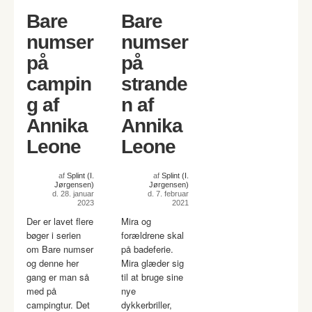
Bare
Bare
numser
numser
på
på
campin
strande
g af
n af
Annika
Annika
Leone
Leone
af
Splint (I.
af
Splint (I.
Jørgensen)
Jørgensen)
d. 28. januar
d. 7. februar
2023
2021
Der er lavet flere
Mira og
bøger i serien
forældrene skal
om Bare numser
på badeferie.
og denne her
Mira glæder sig
gang er man så
til at bruge sine
med på
nye
campingtur. Det
dykkerbriller,