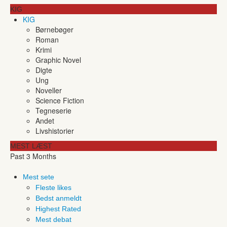
KIG
KIG
Børnebøger
Roman
Krimi
Graphic Novel
Digte
Ung
Noveller
Science Fiction
Tegneserie
Andet
Livshistorier
MEST LÆST
Past 3 Months
Mest sete
Fleste likes
Bedst anmeldt
Highest Rated
Mest debat