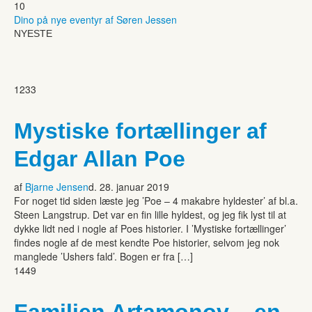
10
Dino på nye eventyr af Søren Jessen
NYESTE
1233
Mystiske fortællinger af
Edgar Allan Poe
af
Bjarne Jensen
d. 28. januar 2019
For noget tid siden læste jeg ’Poe – 4 makabre hyldester’ af bl.a.
Steen Langstrup. Det var en fin lille hyldest, og jeg fik lyst til at
dykke lidt ned i nogle af Poes historier. I ’Mystiske fortællinger’
findes nogle af de mest kendte Poe historier, selvom jeg nok
manglede ’Ushers fald’. Bogen er fra […]
1449
Familien Artamonov – en