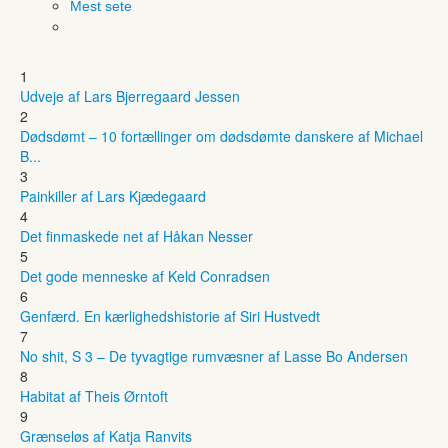
Mest sete
1
Udveje af Lars Bjerregaard Jessen
2
Dødsdømt – 10 fortællinger om dødsdømte danskere af Michael
B...
3
Painkiller af Lars Kjædegaard
4
Det finmaskede net af Håkan Nesser
5
Det gode menneske af Keld Conradsen
6
Genfærd. En kærlighedshistorie af Siri Hustvedt
7
No shit, S 3 – De tyvagtige rumvæsner af Lasse Bo Andersen
8
Habitat af Theis Ørntoft
9
Grænseløs af Katja Ranvits