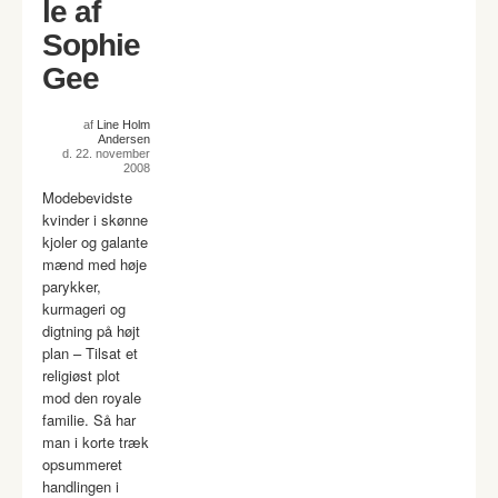
le af
Sophie
Gee
af
Line Holm
Andersen
d. 22. november
2008
Modebevidste
kvinder i skønne
kjoler og galante
mænd med høje
parykker,
kurmageri og
digtning på højt
plan – Tilsat et
religiøst plot
mod den royale
familie. Så har
man i korte træk
opsummeret
handlingen i