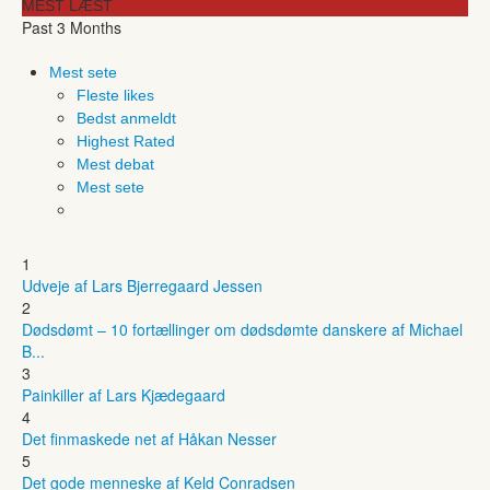
MEST LÆST
Past 3 Months
Mest sete
Fleste likes
Bedst anmeldt
Highest Rated
Mest debat
Mest sete
1
Udveje af Lars Bjerregaard Jessen
2
Dødsdømt – 10 fortællinger om dødsdømte danskere af Michael
B...
3
Painkiller af Lars Kjædegaard
4
Det finmaskede net af Håkan Nesser
5
Det gode menneske af Keld Conradsen