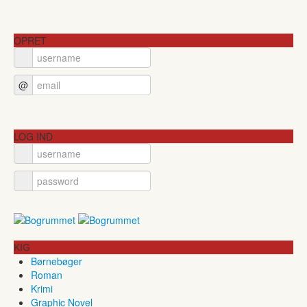
OPRET
@
LOG IND
KIG
Børnebøger
Roman
Krimi
Graphic Novel