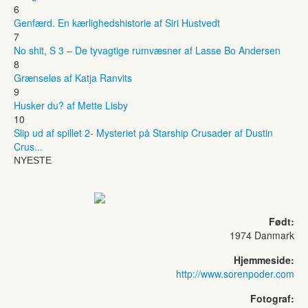
6
Genfærd. En kærlighedshistorie af Siri Hustvedt
7
No shit, S 3 – De tyvagtige rumvæsner af Lasse Bo Andersen
8
Grænseløs af Katja Ranvits
9
Husker du? af Mette Lisby
10
Slip ud af spillet 2- Mysteriet på Starship Crusader af Dustin
Crus...
NYESTE
Født:
1974 Danmark
Hjemmeside:
http://www.sorenpoder.com
Fotograf: