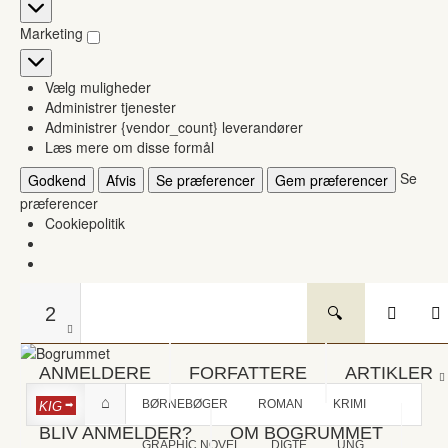
Statistikker
Marketing
Marketing
Vælg muligheder
Administrer tjenester
Administrer {vendor_count} leverandører
Læs mere om disse formål
Se
Godkend
Afvis
Se præferencer
Gem præferencer
præferencer
Cookiepolitik
2
ANMELDERE
FORFATTERE
ARTIKLER
BØRNEBØGER
ROMAN
KRIMI
KIG
BLIV ANMELDER?
OM BOGRUMMET
GRAPHIC NOVEL
DIGTE
UNG