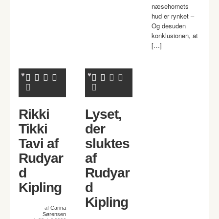
næsehornets
hud er rynket –
Og desuden
konklusionen, at
[…]
Rikki
Lyset,
Tikki
der
Tavi af
sluktes
Rudyar
af
d
Rudyar
Kipling
d
Kipling
af
Carina
Sørensen