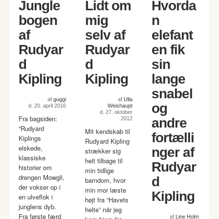
Jungle
Lidt om
Hvorda
bogen
mig
n
af
selv af
elefant
Rudyar
Rudyar
en fik
d
d
sin
Kipling
Kipling
lange
snabel
af
guggi
af
Ulla
og
d. 20. april 2016
Weishaupt
d. 27. oktober
Fra bagsiden:
2012
andre
“Rudyard
Mit kendskab til
fortælli
Kiplings
Rudyard Kipling
elskede,
nger af
strækker sig
klassiske
helt tilbage til
Rudyar
historier om
min tidlige
drengen Mowgli,
d
barndom, hvor
der vokser op i
min mor læste
Kipling
en ulveflok i
højt fra “Havets
junglens dyb.
helte” når jeg
Fra første færd
af
Line Holm