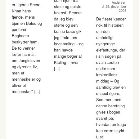
kom hjem fra
Andersen
er tigeren Shere
skole og spiste
d. 25. december
Khan hans
2008
frokost. Senere
fjende, mens
da jeg blev
De fleste kender
bjørnen Baloo og
større og selv
nok til historien
panteren
kunne læse gik
om den
Bagheera
jeg i min fars
umådeligt
beskytter ham.
bogsamling – og
nysgerrige
De to venner
han havde
elefantunge, der
lærer ham alt
mange bøger af
i sin søgen på
om Jungleloven
Kipling – hvor
svar næsten
og dyrenes liv,
[…]
endte som
men et
krokodillens
menneske er og
middag – Og
bliver et
samtidig blev en
menneske.” […]
snabel rigere.
Sammen med
denne beretning
gives i bogen
svaret på,
hvordan en kage
kan være skyld
i, at