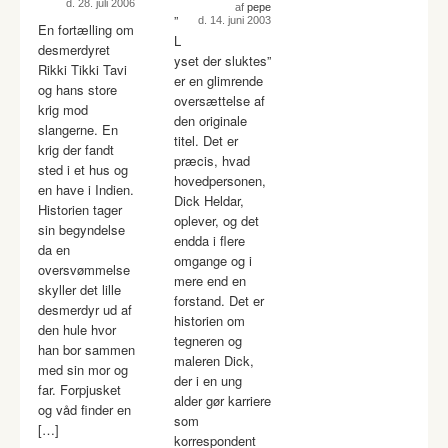
d. 28. juli 2006
af
pepe
”
d. 14. juni 2003
En fortælling om
L
desmerdyret
yset der sluktes”
Rikki Tikki Tavi
er en glimrende
og hans store
oversættelse af
krig mod
den originale
slangerne. En
titel. Det er
krig der fandt
præcis, hvad
sted i et hus og
hovedpersonen,
en have i Indien.
Dick Heldar,
Historien tager
oplever, og det
sin begyndelse
endda i flere
da en
omgange og i
oversvømmelse
mere end en
skyller det lille
forstand. Det er
desmerdyr ud af
historien om
den hule hvor
tegneren og
han bor sammen
maleren Dick,
med sin mor og
der i en ung
far. Forpjusket
alder gør karriere
og våd finder en
som
[…]
korrespondent