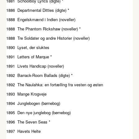
1881 Schoolboy Lyrics (digte) *
1886 Departmental Ditties (digte) *
1888 Engelskmænd i Indien (noveller)
1888 The Phantom Rickshaw (noveller) *
1888 Tre Soldater og andre Historier (noveller)
1890 Lyset, der sluktes
1891 Letters of Marque *
1891 Livets Handicap (noveller)
1892 Barrack-Room Ballads (digte) *
1892 The Naulahka: en fortælling fra vesten og østen
1893 Mange Krogveje
1894 Junglebogen (børnebog)
1895 Den nye junglebog (børnebog)
1896 The Seven Seas *
1897 Havets Helte