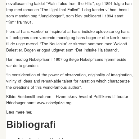
novellesamling kaldet “Plain Tales from the Hills”, og i 1891 fulgte han
trop med romanen “The Light that Failed”. I dag kender vi ham bedst
som manden bag “Junglebogen”, som blev publiceret i 1894 samt
“Kim” fra 1901.
Flere af hans værker er inspireret af hans indiske oplevelser og hans
stil betegnes som værende mandig og hans bøger er ofte tænkt som
til de unge mænd. “The Naulahka” er skrevet sammen med Wolcott
Balestier. Bogen er også udgivet som “Det Indiske Halsbaand”.
Han modtog Nobelprisen i 1907 og ifølge Nobelprisens hjemmeside
var dette grunden:
“in consideration of the power of observation, originality of imagination,
virility of ideas and remarkable talent for narration which characterize
the creations of this world-famous author”.
Kilde: Verdenslitteraturen – Hvem-skrev-hvad af Politikens Litteratur
Håndbøger samt www.nobelprize.org
Læs mere
her
.
Bibliografi