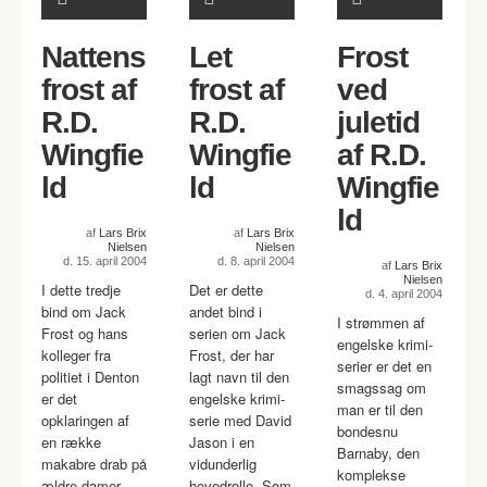
Nattens
Let
Frost
frost af
frost af
ved
R.D.
R.D.
juletid
Wingfie
Wingfie
af R.D.
ld
ld
Wingfie
ld
af
Lars Brix
af
Lars Brix
Nielsen
Nielsen
d. 15. april 2004
d. 8. april 2004
af
Lars Brix
Nielsen
I dette tredje
Det er dette
d. 4. april 2004
bind om Jack
andet bind i
I strømmen af
Frost og hans
serien om Jack
engelske krimi-
kolleger fra
Frost, der har
serier er det en
politiet i Denton
lagt navn til den
smagssag om
er det
engelske krimi-
man er til den
opklaringen af
serie med David
bondesnu
en række
Jason i en
Barnaby, den
makabre drab på
vidunderlig
komplekse
ældre damer,
hovedrolle. Som