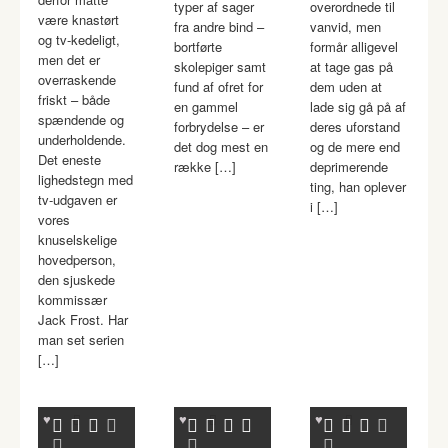
typer af sager
overordnede til
være knastørt
fra andre bind –
vanvid, men
og tv-kedeligt,
bortførte
formår alligevel
men det er
skolepiger samt
at tage gas på
overraskende
fund af ofret for
dem uden at
friskt – både
en gammel
lade sig gå på af
spændende og
forbrydelse – er
deres uforstand
underholdende.
det dog mest en
og de mere end
Det eneste
række […]
deprimerende
lighedstegn med
ting, han oplever
tv-udgaven er
i […]
vores
knuselskelige
hovedperson,
den sjuskede
kommissær
Jack Frost. Har
man set serien
[…]