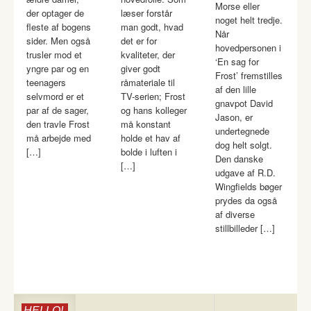
Morse eller
der optager de
læser forstår
noget helt tredje.
fleste af bogens
man godt, hvad
Når
sider. Men også
det er for
hovedpersonen i
trusler mod et
kvaliteter, der
‘En sag for
yngre par og en
giver godt
Frost’ fremstilles
teenagers
råmateriale til
af den lille
selvmord er et
TV-serien; Frost
gnavpot David
par af de sager,
og hans kolleger
Jason, er
den travle Frost
må konstant
undertegnede
må arbejde med
holde et hav af
dog helt solgt.
[…]
bolde i luften i
Den danske
[…]
udgave af R.D.
Wingfields bøger
prydes da også
af diverse
stillbilleder […]
HELLO!