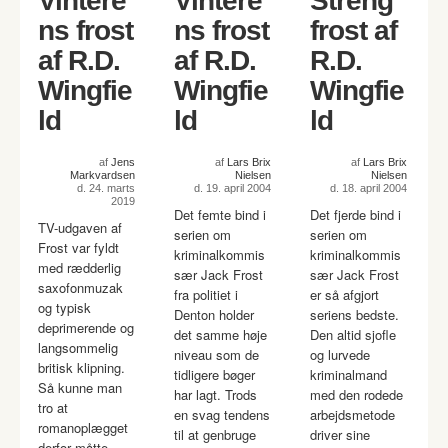
Vintere
Vintere
Streng
ns frost
ns frost
frost af
af R.D.
af R.D.
R.D.
Wingfie
Wingfie
Wingfie
ld
ld
ld
af
Jens
af
Lars Brix
af
Lars Brix
Markvardsen
Nielsen
Nielsen
d. 24. marts
d. 19. april 2004
d. 18. april 2004
2019
Det femte bind i
Det fjerde bind i
TV-udgaven af
serien om
serien om
Frost var fyldt
kriminalkommis
kriminalkommis
med rædderlig
sær Jack Frost
sær Jack Frost
saxofonmuzak
fra politiet i
er så afgjort
og typisk
Denton holder
seriens bedste.
deprimerende og
det samme høje
Den altid sjofle
langsommelig
niveau som de
og lurvede
britisk klipning.
tidligere bøger
kriminalmand
Så kunne man
har lagt. Trods
med den rodede
tro at
en svag tendens
arbejdsmetode
romanoplægget
til at genbruge
driver sine
derfor måtte