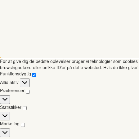
For at give dig de bedste oplevelser bruger vi teknologier som cookies t
browsingadfærd eller unikke ID'er på dette websted. Hvis du ikke giver 
Funktionsdygtig
Funktionsdygtig
Altid aktiv
Præferencer
Præferencer
Statistikker
Statistikker
Marketing
Marketing