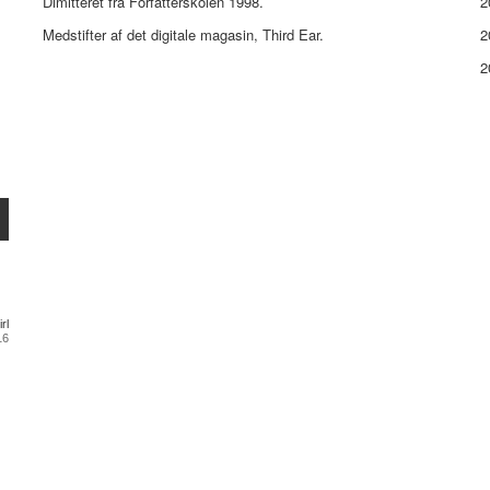
Dimitteret fra Forfatterskolen 1998.
2
Medstifter af det digitale magasin, Third Ear.
2
2
rl
16