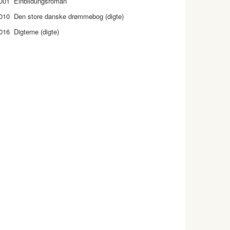
001 Einbildungsroman
010 Den store danske drømmebog (digte)
016 Digterne (digte)