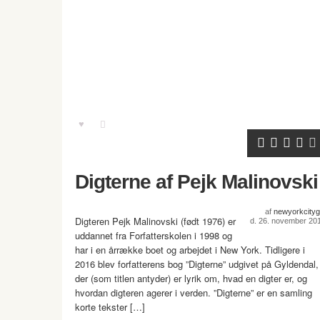
Digterne af Pejk Malinovski
af
newyorkcitygi
Digteren Pejk Malinovski (født 1976) er
d. 26. november 20
uddannet fra Forfatterskolen i 1998 og
har i en årrække boet og arbejdet i New York. Tidligere i
2016 blev forfatterens bog ”Digterne” udgivet på Gyldendal,
der (som titlen antyder) er lyrik om, hvad en digter er, og
hvordan digteren agerer i verden. ”Digterne” er en samling
korte tekster […]