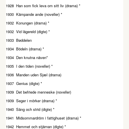
1928 Han som fick leva om sitt liv (drama) *
1930 Kämpande ande (noveller) *
1932 Konungen (drama) *
1932 Vid lägereld (digte) *
1933 Bøddelen
1934 Bödeln (drama) *
1934 Den knutna näven*
1935 I den tiden (noveller) *
1936 Manden uden Sjæl (drama)
1937 Genius (digte) *
1939 Det befriede menneske (noveller)
1939 Seger i mörker (drama) *
1940 Sång och strid (digte) *
1941 Midsommardröm i fattighuset (drama) *
1942 Hemmet och stjärnan (digte) *