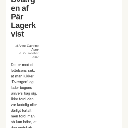
en af
Pär
Lagerk
vist
af
Anne-Cathrine
Aune
d. 22. oktober
2002
Det er med et
lettelsens suk,
at man lukker
”Dværgen” og
lader bogens
univers bag sig.
Ikke fordi den
var kedelig eller
dårligt fortalt,
men fordi man
så kan håbe, at
den ondskab,