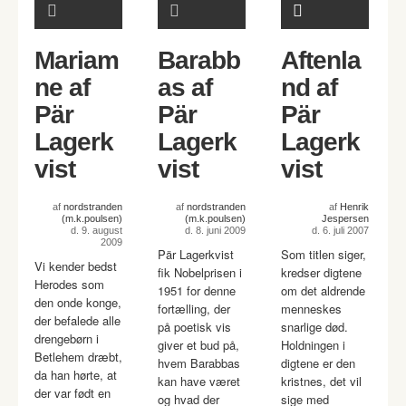
Mariam
Barabb
Aftenla
ne af
as af
nd af
Pär
Pär
Pär
Lagerk
Lagerk
Lagerk
vist
vist
vist
af
nordstranden
af
nordstranden
af
Henrik
(m.k.poulsen)
(m.k.poulsen)
Jespersen
d. 9. august
d. 8. juni 2009
d. 6. juli 2007
2009
Pär Lagerkvist
Som titlen siger,
Vi kender bedst
fik Nobelprisen i
kredser digtene
Herodes som
1951 for denne
om det aldrende
den onde konge,
fortælling, der
menneskes
der befalede alle
på poetisk vis
snarlige død.
drengebørn i
giver et bud på,
Holdningen i
Betlehem dræbt,
hvem Barabbas
digtene er den
da han hørte, at
kan have været
kristnes, det vil
der var født en
og hvad der
sige med