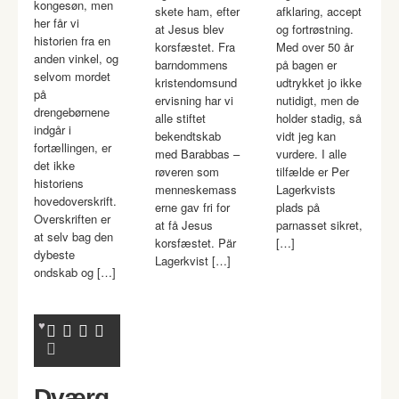
kongesøn, men
skete ham, efter
afklaring, accept
her får vi
at Jesus blev
og fortrøstning.
historien fra en
korsfæstet. Fra
Med over 50 år
anden vinkel, og
barndommens
på bagen er
selvom mordet
kristendomsund
udtrykket jo ikke
på
ervisning har vi
nutidigt, men de
drengebørnene
alle stiftet
holder stadig, så
indgår i
bekendtskab
vidt jeg kan
fortællingen, er
med Barabbas –
vurdere. I alle
det ikke
røveren som
tilfælde er Per
historiens
menneskemass
Lagerkvists
hovedoverskrift.
erne gav fri for
plads på
Overskriften er
at få Jesus
parnasset sikret,
at selv bag den
korsfæstet. Pär
[…]
dybeste
Lagerkvist […]
ondskab og […]
Dværg