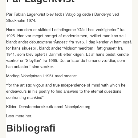
Pär Fabian Lagerkvist blev født i Växjö og døde i Danderyd ved
Stockholm 1974.
Hans barndom er skildret i erindingerne “Gäst hos verkligheten” fra
1925. Han var meget præget af modernismen, hvilket man kan se i
blandt andet debutdigtene “Ångest” fra 1916. I dag kender vi ham også
for hans skuespil, blandt andet “Midsommerdröm i fattighuset” fra
1941, som blev opført i Danmrk efter krigen. Et af hans bedst kendte
værker er “Sibyllan” fra 1965. Det er især de humane værdier, som
han antaster i sine værker.
Modtog Nobelprisen i 1951 med ordene:
“for the artistic vigour and true independence of mind with which he
endeavours in his poetry to find answers to the eternal questions
confronting mankind”.
Kilder: Denstoredanske.dk samt Nobelprize.org
Læs mere
her
.
Bibliografi