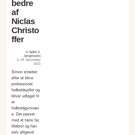
bedre
af
Niclas
Christo
ffer
af
Splint (I.
Jørgensen)
d. 28. december
2021
Simon stræber
efter at blive
professionel
fodboldspiller og
bliver udtaget til
et
fodboldgymnasi
e. Det passer
med at hans far,
lillebror og han
selv alligevel