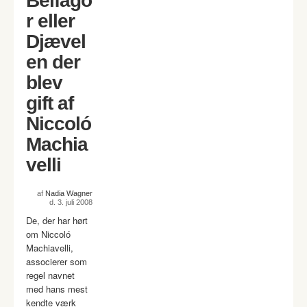
Belfago
r eller
Djævel
en der
blev
gift af
Niccoló
Machia
velli
af
Nadia Wagner
d. 3. juli 2008
De, der har hørt
om Niccoló
Machiavelli,
associerer som
regel navnet
med hans mest
kendte værk