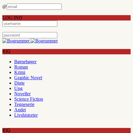
@
LOG IND
KIG
Børnebøger
Roman
Krimi
Graphic Novel
Digte
Ung
Noveller
Science Fiction
Tegneserie
Andet
Livshistorier
KIG