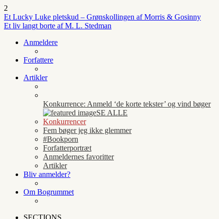
2
Et Lucky Luke pletskud – Grønskollingen af Morris & Gosinny
Et liv langt borte af M. L. Stedman
Anmeldere
Forfattere
Artikler
Konkurrence: Anmeld ‘de korte tekster’ og vind bøger
SE ALLE
Konkurrencer
Fem bøger jeg ikke glemmer
#Bookporn
Forfatterportræt
Anmeldernes favoritter
Artikler
Bliv anmelder?
Om Bogrummet
SECTIONS