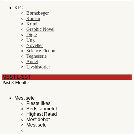
KIG
Børnebøger
Roman
Krimi
Graphic Novel
Digte
Ung
Noveller
Science Fiction
Tegneserie
Andet
Livshistorier
MEST LÆST
Past 3 Months
Mest sete
Fleste likes
Bedst anmeldt
Highest Rated
Mest debat
Mest sete