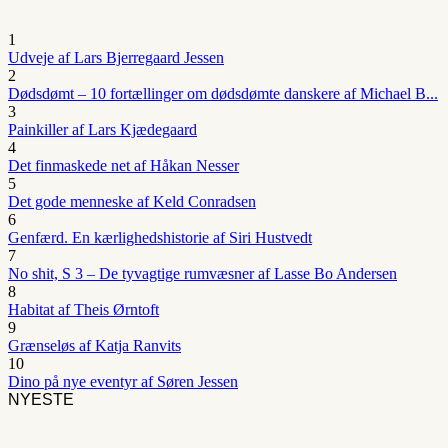
1
Udveje af Lars Bjerregaard Jessen
2
Dødsdømt – 10 fortællinger om dødsdømte danskere af Michael B...
3
Painkiller af Lars Kjædegaard
4
Det finmaskede net af Håkan Nesser
5
Det gode menneske af Keld Conradsen
6
Genfærd. En kærlighedshistorie af Siri Hustvedt
7
No shit, S 3 – De tyvagtige rumvæsner af Lasse Bo Andersen
8
Habitat af Theis Ørntoft
9
Grænseløs af Katja Ranvits
10
Dino på nye eventyr af Søren Jessen
NYESTE