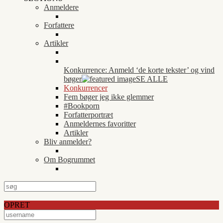
Anmeldere
Forfattere
Artikler
Konkurrence: Anmeld ‘de korte tekster’ og vind
bøger
SE ALLE
Konkurrencer
Fem bøger jeg ikke glemmer
#Bookporn
Forfatterportræt
Anmeldernes favoritter
Artikler
Bliv anmelder?
Om Bogrummet
OPRET