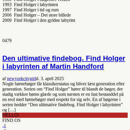
1993 Find Holger i labyrinten
1997 Find Holger i tid og rum
2006 Find Holger – Det store billede
2009 Find Holger i den gyldne labyrint
0
479
Den ultimative findebog. Find Holger
i labyrinten af Martin Handford
af
newyorkcitygirl
d. 3. april 2025
Nogle børnebøger får klassikerstatus og bliver læst generation efter
generation. Serien om “Find Holger” hører til blandt de bøger, der
stadig vækker børns glæde og som næsten er en fast bestanddel på
en reol med børnebøger med respekt for sig selv. En af bøgerne i
serien hedder “Den ultimative findebog. Find Holger i labyrinten”
og […]
HELLO!
FIND OS
-1