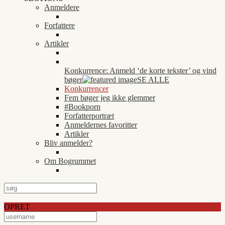
Anmeldere
Forfattere
Artikler
Konkurrence: Anmeld ‘de korte tekster’ og vind
bøger
SE ALLE
Konkurrencer
Fem bøger jeg ikke glemmer
#Bookporn
Forfatterportræt
Anmeldernes favoritter
Artikler
Bliv anmelder?
Om Bogrummet
OPRET