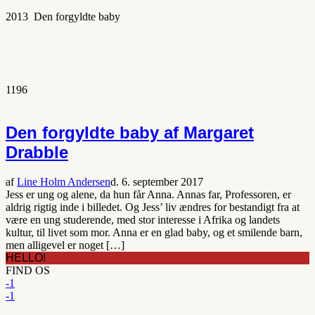
2013 Den forgyldte baby
1196
Den forgyldte baby af Margaret
Drabble
af
Line Holm Andersen
d. 6. september 2017
Jess er ung og alene, da hun får Anna. Annas far, Professoren, er
aldrig rigtig inde i billedet. Og Jess’ liv ændres for bestandigt fra at
være en ung studerende, med stor interesse i Afrika og landets
kultur, til livet som mor. Anna er en glad baby, og et smilende barn,
men alligevel er noget […]
HELLO!
FIND OS
-1
-1