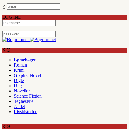
@
LOG IND
KIG
Børnebøger
Roman
Krimi
Graphic Novel
Digte
Ung
Noveller
Science Fiction
Tegneserie
Andet
Livshistorier
KIG