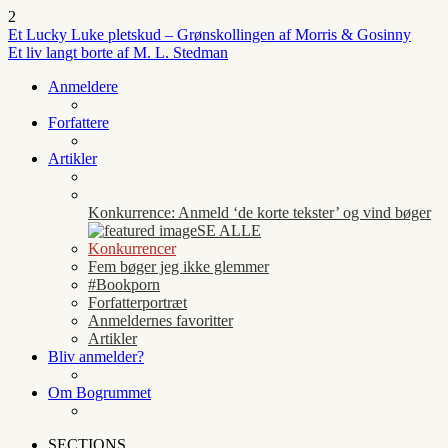
2
Et Lucky Luke pletskud – Grønskollingen af Morris & Gosinny
Et liv langt borte af M. L. Stedman
Anmeldere
Forfattere
Artikler
Konkurrence: Anmeld ‘de korte tekster’ og vind bøger
SE ALLE
Konkurrencer
Fem bøger jeg ikke glemmer
#Bookporn
Forfatterportræt
Anmeldernes favoritter
Artikler
Bliv anmelder?
Om Bogrummet
SECTIONS