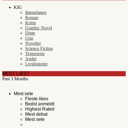
KIG
Børnebøger
Roman
Krimi
Graphic Novel
Digte
Ung
Noveller
Science Fiction
Tegneserie
Andet
Livshistorier
MEST LÆST
Past 3 Months
Mest sete
Fleste likes
Bedst anmeldt
Highest Rated
Mest debat
Mest sete