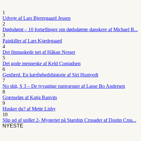
1
Udveje af Lars Bjerregaard Jessen
2
Dødsdømt – 10 fortællinger om dødsdømte danskere af Michael B...
3
Painkiller af Lars Kjædegaard
4
Det finmaskede net af Håkan Nesser
5
Det gode menneske af Keld Conradsen
6
Genfærd. En kærlighedshistorie af Siri Hustvedt
7
No shit, S 3 – De tyvagtige rumvæsner af Lasse Bo Andersen
8
Grænseløs af Katja Ranvits
9
Husker du? af Mette Lisby
10
Slip ud af spillet 2- Mysteriet på Starship Crusader af Dustin Crus...
NYESTE