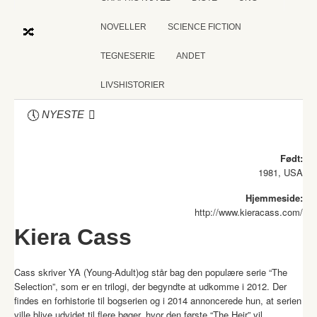
NOVELLER
SCIENCE FICTION
TEGNESERIE
ANDET
LIVSHISTORIER
NYESTE
Født:
1981, USA
Hjemmeside:
http://www.kieracass.com/
Kiera Cass
Cass skriver YA (Young-Adult)og står bag den populære serie “The
Selection”, som er en trilogi, der begyndte at udkomme i 2012. Der
findes en forhistorie til bogserien og i 2014 annoncerede hun, at serien
ville blive udvidet til flere bøger, hvor den første “The Heir” vil