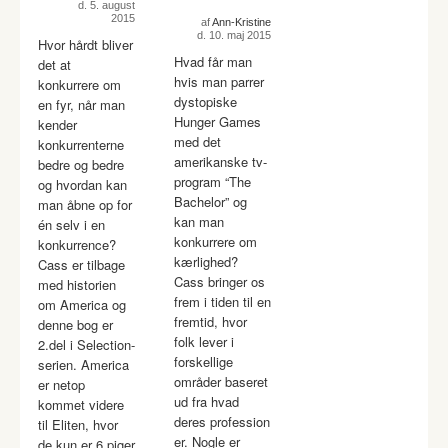
d. 5. august
2015
af
Ann-Kristine
d. 10. maj 2015
Hvor hårdt bliver
Hvad får man
det at
hvis man parrer
konkurrere om
dystopiske
en fyr, når man
Hunger Games
kender
med det
konkurrenterne
amerikanske tv-
bedre og bedre
program “The
og hvordan kan
Bachelor” og
man åbne op for
kan man
én selv i en
konkurrere om
konkurrence?
kærlighed?
Cass er tilbage
Cass bringer os
med historien
frem i tiden til en
om America og
fremtid, hvor
denne bog er
folk lever i
2.del i Selection-
forskellige
serien. America
områder baseret
er netop
ud fra hvad
kommet videre
deres profession
til Eliten, hvor
er. Nogle er
de kun er 6 piger