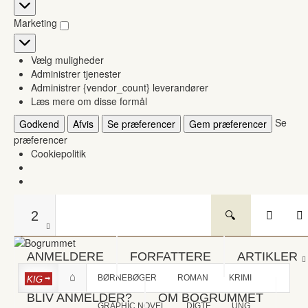
Statistikker
Marketing
Marketing
Vælg muligheder
Administrer tjenester
Administrer {vendor_count} leverandører
Læs mere om disse formål
Se
Godkend
Afvis
Se præferencer
Gem præferencer
præferencer
Cookiepolitik
2
ANMELDERE
FORFATTERE
ARTIKLER
BØRNEBØGER
ROMAN
KRIMI
KIG
BLIV ANMELDER?
OM BOGRUMMET
GRAPHIC NOVEL
DIGTE
UNG