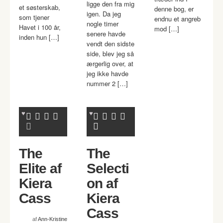
ligge den fra mig
et søsterskab,
denne bog, er
igen. Da jeg
som tjener
endnu et angreb
nogle timer
Havet i 100 år,
mod […]
senere havde
inden hun […]
vendt den sidste
side, blev jeg så
ærgerlig over, at
jeg ikke havde
nummer 2 […]
The
The
Elite af
Selecti
Kiera
on af
Cass
Kiera
Cass
af
Ann-Kristine