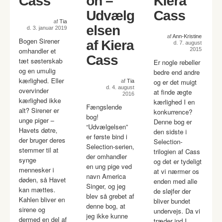
Cass
on –
Kiera
Udvælg
Cass
af
Tia
elsen
d. 3. januar 2019
af
Ann-Kristine
Bogen Sirener
af Kiera
d. 7. august
omhandler et
2015
Cass
tæt søsterskab
Er nogle rebeller
og en umulig
bedre end andre
kærlighed. Eller
og er det muigt
af
Tia
d. 4. august
overvinder
at finde ægte
2016
kærlighed ikke
kærlighed I en
Fængslende
alt? Sirener er
konkurrence?
bog!
unge piger –
Denne bog er
“Udvælgelsen”
Havets døtre,
den sidste i
er første bind i
der bruger deres
Selection-
Selection-serien,
stemmer til at
trilogien af Cass
der omhandler
synge
og det er tydeligt
en ung pige ved
mennesker i
at vi nærmer os
navn America
døden, så Havet
enden med alle
Singer, og jeg
kan mættes.
de sløjfer der
blev så grebet af
Kahlen bliver en
bliver bundet
denne bog, at
sirene og
undervejs. Da vi
jeg ikke kunne
dermed en del af
træder ind I