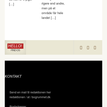
rigere end andre,
[…]
men på et
område får hele
landet […]
HELLO!
FIND OS
KONTAKT
Send en mail til redaktionen her
redaktionen / at / bogrummet.dk
Postadresse: