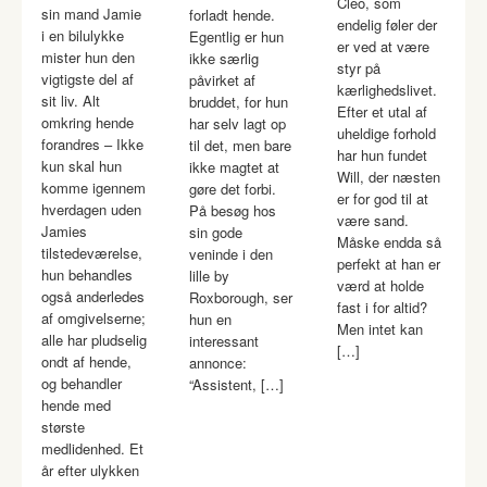
Cleo, som
sin mand Jamie
forladt hende.
endelig føler der
i en bilulykke
Egentlig er hun
er ved at være
mister hun den
ikke særlig
styr på
vigtigste del af
påvirket af
kærlighedslivet.
sit liv. Alt
bruddet, for hun
Efter et utal af
omkring hende
har selv lagt op
uheldige forhold
forandres – Ikke
til det, men bare
har hun fundet
kun skal hun
ikke magtet at
Will, der næsten
komme igennem
gøre det forbi.
er for god til at
hverdagen uden
På besøg hos
være sand.
Jamies
sin gode
Måske endda så
tilstedeværelse,
veninde i den
perfekt at han er
hun behandles
lille by
værd at holde
også anderledes
Roxborough, ser
fast i for altid?
af omgivelserne;
hun en
Men intet kan
alle har pludselig
interessant
[…]
ondt af hende,
annonce:
og behandler
“Assistent, […]
hende med
største
medlidenhed. Et
år efter ulykken