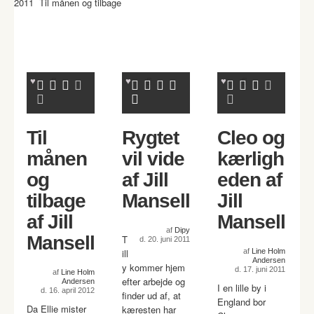
2011 Til månen og tilbage
Til
Rygtet
Cleo og
månen
vil vide
kærligh
og
af Jill
eden af
tilbage
Mansell
Jill
af Jill
Mansell
af
Dipy
Mansell
T
d. 20. juni 2011
ill
af
Line Holm
Andersen
y kommer hjem
d. 17. juni 2011
af
Line Holm
efter arbejde og
Andersen
I en lille by i
d. 16. april 2012
finder ud af, at
England bor
Da Ellie mister
kæresten har