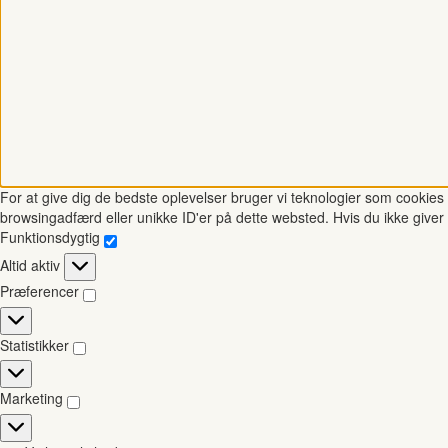
For at give dig de bedste oplevelser bruger vi teknologier som cookies t
browsingadfærd eller unikke ID'er på dette websted. Hvis du ikke giver 
Funktionsdygtig
Funktionsdygtig
Altid aktiv
Præferencer
Præferencer
Statistikker
Statistikker
Marketing
Marketing