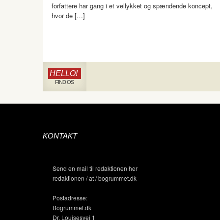
forfattere har gang i et vellykket og spændende koncept,
hvor de […]
HELLO!
FIND OS
KONTAKT
Send en mail til redaktionen her
redaktionen / at / bogrummet.dk
Postadresse:
Bogrummet.dk
Dr. Louisesvej 1