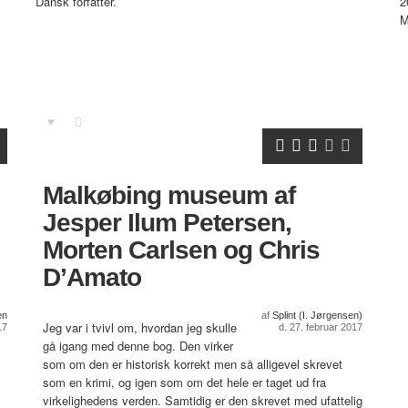
Dansk forfatter.
2
M
Malkøbing museum af
Jesper Ilum Petersen,
Morten Carlsen og Chris
D’Amato
en
af
Splint (I. Jørgensen)
Jeg var i tvivl om, hvordan jeg skulle
17
d. 27. februar 2017
gå igang med denne bog. Den virker
som om den er historisk korrekt men så alligevel skrevet
som en krimi, og igen som om det hele er taget ud fra
virkelighedens verden. Samtidig er den skrevet med ufattelig