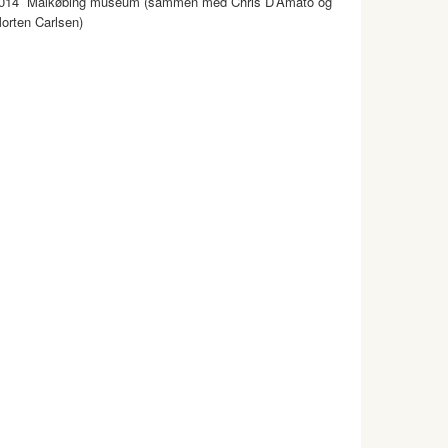
014 Malkøbing museum (sammen med Chris D’Amato og
orten Carlsen)