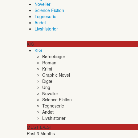
Noveller
Science Fiction
Tegneserie
Andet
Livshistorier
KIG
KIG
Børnebøger
Roman
Krimi
Graphic Novel
Digte
Ung
Noveller
Science Fiction
Tegneserie
Andet
Livshistorier
MEST LÆST
Past 3 Months