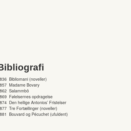
Bibliografi
836 Bibliomani (noveller)
857 Madame Bovary
862 Salammbô
869 Følelsernes opdragelse
874 Den hellige Antonios’ Fristelser
877 Tre Fortællinger (noveller)
881 Bouvard og Pécuchet (ufuldent)