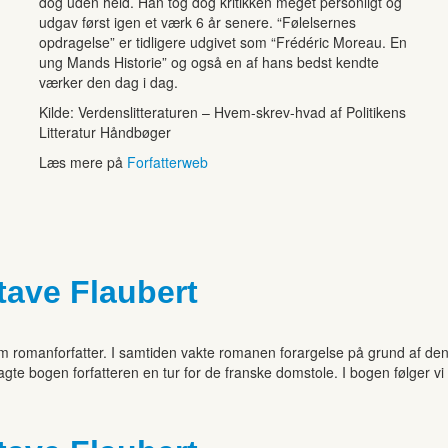
dog uden held. Han tog dog kritikken meget personligt og
udgav først igen et værk 6 år senere. “Følelsernes
opdragelse” er tidligere udgivet som “Frédéric Moreau. En
ung Mands Historie” og også en af hans bedst kendte
værker den dag i dag.
Kilde: Verdenslitteraturen – Hvem-skrev-hvad af Politikens
Litteratur Håndbøger
Læs mere på
Forfatterweb
ave Flaubert
m romanforfatter. I samtiden vakte romanen forargelse på grund af
dbragte bogen forfatteren en tur for de franske domstole. I bogen føl