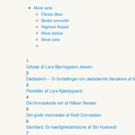
Mest sete
Fleste likes
Bedst anmeldt
Highest Rated
Mest debat
Mest sete
1
Udveje af Lars Bjerregaard Jessen
2
Dødsdømt – 10 fortællinger om dødsdømte danskere af M
3
Painkiller af Lars Kjædegaard
4
Det finmaskede net af Håkan Nesser
5
Det gode menneske af Keld Conradsen
6
Genfærd. En kærlighedshistorie af Siri Hustvedt
7