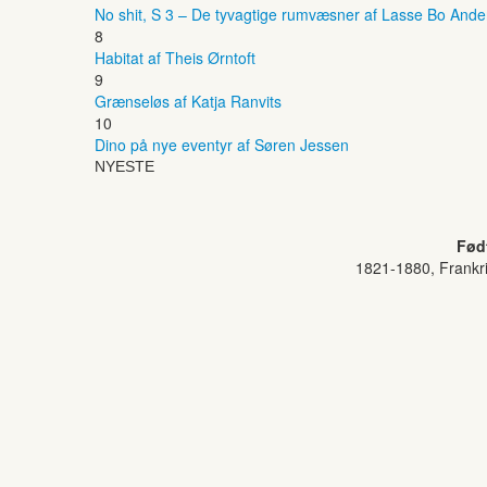
No shit, S 3 – De tyvagtige rumvæsner af Lasse Bo And
8
Habitat af Theis Ørntoft
9
Grænseløs af Katja Ranvits
10
Dino på nye eventyr af Søren Jessen
NYESTE
Fød
1821-1880, Frankr