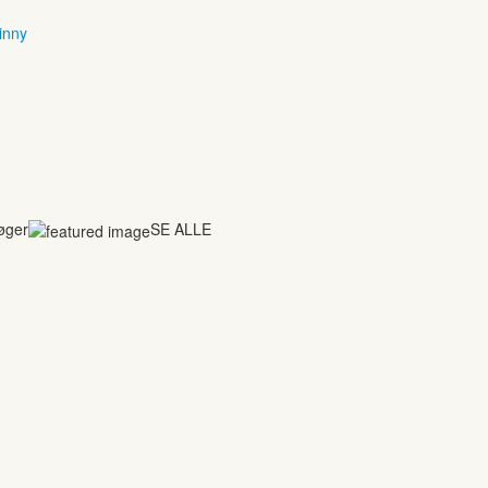
inny
bøger
SE ALLE