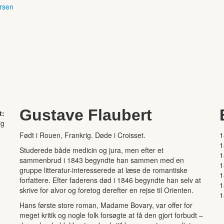
ersen
Gustave Flaubert
t:
ig
Født i Rouen, Frankrig. Døde i Croisset.
1
1
Studerede både medicin og jura, men efter et
1
sammenbrud i 1843 begyndte han sammen med en
1
gruppe litteratur-interesserede at læse de romantiske
1
forfattere. Efter faderens død i 1846 begyndte han selv at
1
skrive for alvor og foretog derefter en rejse til Orienten.
1
Hans første store roman, Madame Bovary, var offer for
meget kritik og nogle folk forsøgte at få den gjort forbudt –