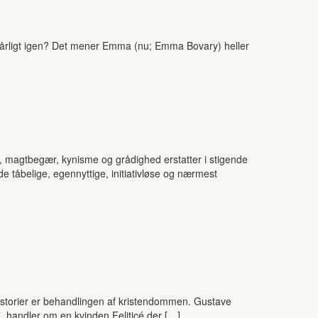
å dårligt igen? Det mener Emma (nu; Emma Bovary) heller
r, magtbegær, kynisme og grådighed erstatter i stigende
de tåbelige, egennyttige, initiativløse og nærmest
 historier er behandlingen af kristendommen. Gustave
e”, handler om en kvinden Feliticé der […]