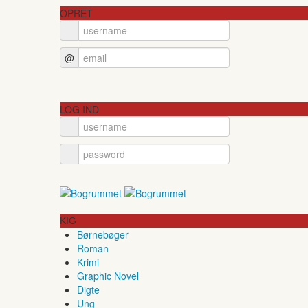
OPRET
@
LOG IND
KIG
Børnebøger
Roman
Krimi
Graphic Novel
Digte
Ung