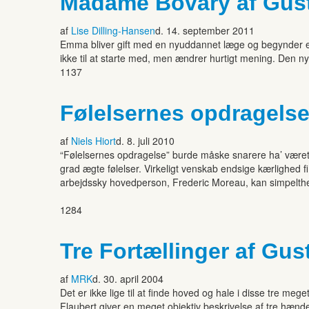
Madame Bovary af Gust
af
Lise Dilling-Hansen
d. 14. september 2011
Emma bliver gift med en nyuddannet læge og begynder et 
ikke til at starte med, men ændrer hurtigt mening. Den ny
1137
Følelsernes opdragelse
af
Niels Hiort
d. 8. juli 2010
“Følelsernes opdragelse” burde måske snarere ha’ været ‘
grad ægte følelser. Virkeligt venskab endsige kærlighed fi
arbejdssky hovedperson, Frederic Moreau, kan simpelt
1284
Tre Fortællinger af Gus
af
MRK
d. 30. april 2004
Det er ikke lige til at finde hoved og hale i disse tre m
Flaubert giver en meget objektiv beskrivelse af tre hændel