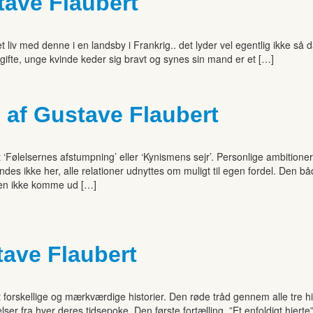
ave Flaubert
liv med denne i en landsby i Frankrig.. det lyder vel egentlig ikke s
gifte, unge kvinde keder sig bravt og synes sin mand er et […]
 af Gustave Flaubert
Følelsernes afstumpning’ eller ‘Kynismens sejr’. Personlige ambitione
ndes ikke her, alle relationer udnyttes om muligt til egen fordel. Den bå
hen ikke komme ud […]
tave Flaubert
eget forskellige og mærkværdige historier. Den røde tråd gennem alle tre
ser fra hver deres tidsepoke. Den første fortælling, ”Et enfoldigt hjert