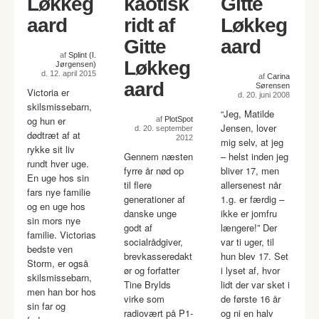
Løkkeg
kaotisk
Gitte
aard
ridt af
Løkkeg
Gitte
aard
af
Splint (I.
Løkkeg
Jørgensen)
d. 12. april 2015
af
Carina
aard
Sørensen
Victoria er
d. 20. juni 2008
skilsmissebarn,
“Jeg, Matilde
og hun er
af
PlotSpot
Jensen, lover
d. 20. september
dødtræt af at
2012
mig selv, at jeg
rykke sit liv
Gennem næsten
– helst inden jeg
rundt hver uge.
fyrre år nød op
bliver 17, men
En uge hos sin
til flere
allersenest når
fars nye familie
generationer af
1.g. er færdig –
og en uge hos
danske unge
ikke er jomfru
sin mors nye
godt af
længere!” Der
familie. Victorias
socialrådgiver,
var ti uger, til
bedste ven
brevkasseredakt
hun blev 17. Set
Storm, er også
ør og forfatter
i lyset af, hvor
skilsmissebarn,
Tine Brylds
lidt der var sket i
men han bor hos
virke som
de første 16 år
sin far og
radiovært på P1-
og ni en halv