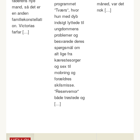
faderens nye
programmet
måned, var det
mand, så det er
”Tværs”, hvor
nok […]
en anden
hun med dyb
familiekonstellati
indsigt lyttede til
on. Victorias
ungdommens
farfar […]
problemer og
besvarede deres
spørgsmål om
alt lige fra
kærestesorger
og sex til
mobning og
forældres
skilsmisse.
”Reservemor”
både trøstede og
[…]