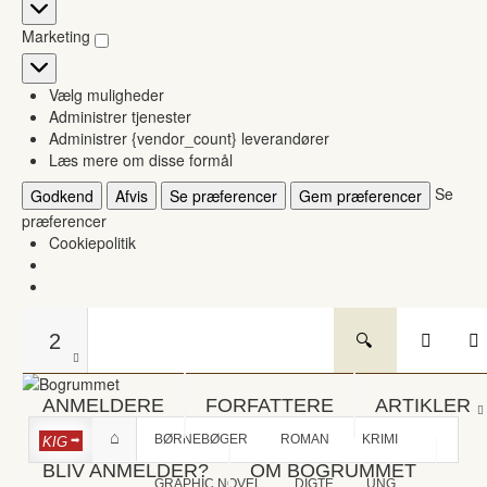
Statistikker
Marketing
Marketing
Vælg muligheder
Administrer tjenester
Administrer {vendor_count} leverandører
Læs mere om disse formål
Se
Godkend
Afvis
Se præferencer
Gem præferencer
præferencer
Cookiepolitik
2
ANMELDERE
FORFATTERE
ARTIKLER
BØRNEBØGER
ROMAN
KRIMI
KIG
BLIV ANMELDER?
OM BOGRUMMET
GRAPHIC NOVEL
DIGTE
UNG