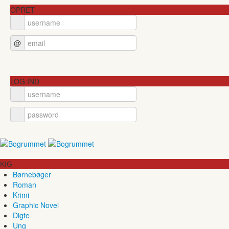
OPRET
@
LOG IND
KIG
Børnebøger
Roman
Krimi
Graphic Novel
Digte
Ung