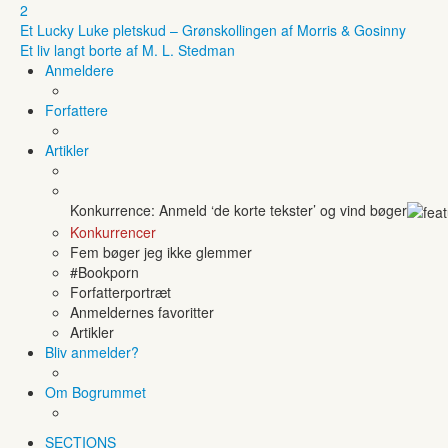
2
Et Lucky Luke pletskud – Grønskollingen af Morris & Gosinny
Et liv langt borte af M. L. Stedman
Anmeldere
Forfattere
Artikler
Konkurrence: Anmeld ‘de korte tekster’ og vind bøger
Konkurrencer
Fem bøger jeg ikke glemmer
#Bookporn
Forfatterportræt
Anmeldernes favoritter
Artikler
Bliv anmelder?
Om Bogrummet
SECTIONS