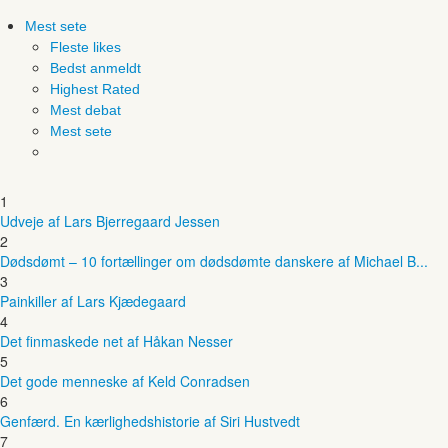
Mest sete
Fleste likes
Bedst anmeldt
Highest Rated
Mest debat
Mest sete
1
Udveje af Lars Bjerregaard Jessen
2
Dødsdømt – 10 fortællinger om dødsdømte danskere af Michael B...
3
Painkiller af Lars Kjædegaard
4
Det finmaskede net af Håkan Nesser
5
Det gode menneske af Keld Conradsen
6
Genfærd. En kærlighedshistorie af Siri Hustvedt
7