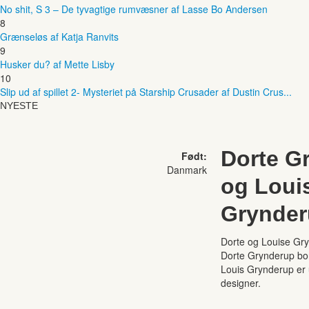
No shit, S 3 – De tyvagtige rumvæsner af Lasse Bo Andersen
8
Grænseløs af Katja Ranvits
9
Husker du? af Mette Lisby
10
Slip ud af spillet 2- Mysteriet på Starship Crusader af Dustin Crus...
NYESTE
Dorte G
Født:
Danmark
og Loui
Grynde
Dorte og Louise Gr
Dorte Grynderup bor
Louis Grynderup er
designer.