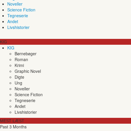
Noveller
Science Fiction
Tegneserie
Andet
Livshistorier
KIG
KIG
Børnebøger
Roman
Krimi
Graphic Novel
Digte
Ung
Noveller
Science Fiction
Tegneserie
Andet
Livshistorier
MEST LÆST
Past 3 Months