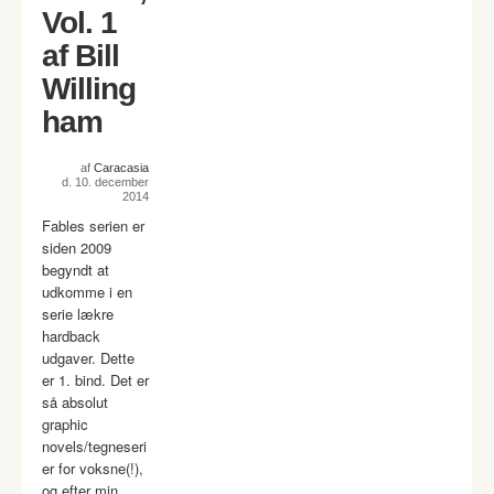
Vol. 1
af Bill
Willing
ham
af
Caracasia
d. 10. december
2014
Fables serien er
siden 2009
begyndt at
udkomme i en
serie lækre
hardback
udgaver. Dette
er 1. bind. Det er
så absolut
graphic
novels/tegneseri
er for voksne(!),
og efter min