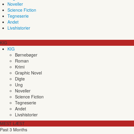
Noveller
Science Fiction
Tegneserie
Andet
Livshistorier
KIG
KIG
Børnebøger
Roman
Krimi
Graphic Novel
Digte
Ung
Noveller
Science Fiction
Tegneserie
Andet
Livshistorier
MEST LÆST
Past 3 Months