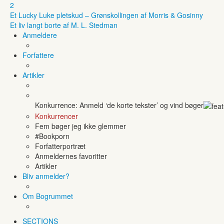
2
Et Lucky Luke pletskud – Grønskollingen af Morris & Gosinny
Et liv langt borte af M. L. Stedman
Anmeldere
Forfattere
Artikler
Konkurrence: Anmeld ‘de korte tekster’ og vind bøger
Konkurrencer
Fem bøger jeg ikke glemmer
#Bookporn
Forfatterportræt
Anmeldernes favoritter
Artikler
Bliv anmelder?
Om Bogrummet
SECTIONS