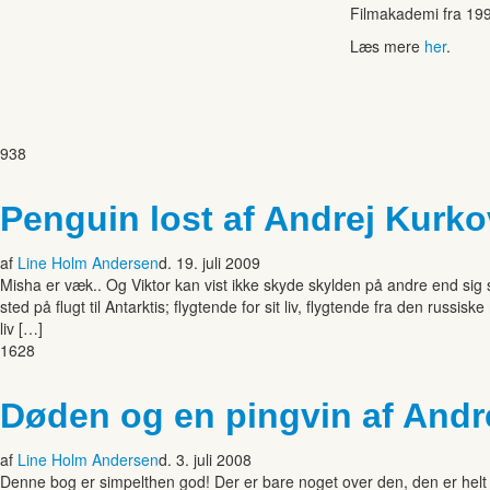
Filmakademi fra 19
Læs mere
her
.
938
Penguin lost af Andrej Kurko
af
Line Holm Andersen
d. 19. juli 2009
Misha er væk.. Og Viktor kan vist ikke skyde skylden på andre end sig
sted på flugt til Antarktis; flygtende for sit liv, flygtende fra den rus
liv […]
1628
Døden og en pingvin af Andr
af
Line Holm Andersen
d. 3. juli 2008
Denne bog er simpelthen god! Der er bare noget over den, den er helt 