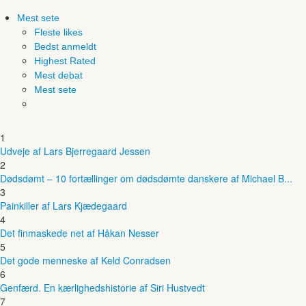
Mest sete
Fleste likes
Bedst anmeldt
Highest Rated
Mest debat
Mest sete
1
Udveje af Lars Bjerregaard Jessen
2
Dødsdømt – 10 fortællinger om dødsdømte danskere af Michael B...
3
Painkiller af Lars Kjædegaard
4
Det finmaskede net af Håkan Nesser
5
Det gode menneske af Keld Conradsen
6
Genfærd. En kærlighedshistorie af Siri Hustvedt
7