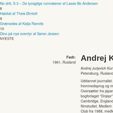
No shit, S 3 – De tyvagtige rumvæsner af Lasse Bo Andersen
8
Habitat af Theis Ørntoft
9
Grænseløs af Katja Ranvits
10
Dino på nye eventyr af Søren Jessen
NYESTE
Andrej 
Født:
1961, Rusland
Andrej Jurjevich Kurk
Petersburg, Rusland.
Uddannet journalist p
fremmedsprog og mes
Oversætter fra japa
bogforlaget “Dnjepr”
Cambridge, England,
filmstudiet. Medlem 
Club fra 1988, med