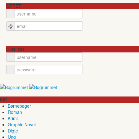
OPRET
@
LOG IND
KIG
Børnebøger
Roman
Krimi
Graphic Novel
Digte
Ung