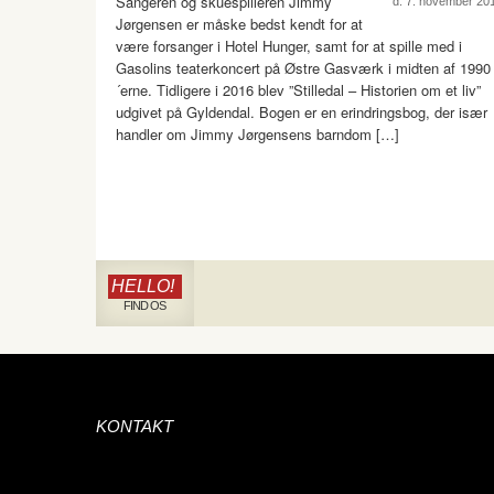
Sangeren og skuespilleren Jimmy
d. 7. november 20
Jørgensen er måske bedst kendt for at
være forsanger i Hotel Hunger, samt for at spille med i
Gasolins teaterkoncert på Østre Gasværk i midten af 1990
´erne. Tidligere i 2016 blev ”Stilledal – Historien om et liv”
udgivet på Gyldendal. Bogen er en erindringsbog, der især
handler om Jimmy Jørgensens barndom […]
HELLO!
FIND OS
KONTAKT