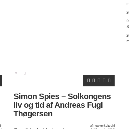
m
2
2
S
2
m
Simon Spies – Solkongens
liv og tid af Andreas Fugl
Thøgersen
rl
af
newyorkcitygirl