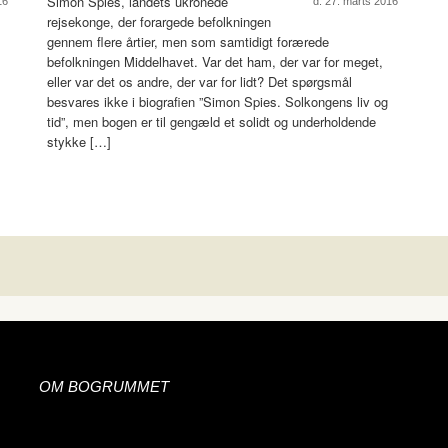
Simon Spies, landets ukronede
16
d. 27. marts 2016
rejsekonge, der forargede befolkningen
gennem flere årtier, men som samtidigt forærede
befolkningen Middelhavet. Var det ham, der var for meget,
eller var det os andre, der var for lidt? Det spørgsmål
besvares ikke i biografien ”Simon Spies. Solkongens liv og
tid”, men bogen er til gengæld et solidt og underholdende
stykke […]
OM BOGRUMMET