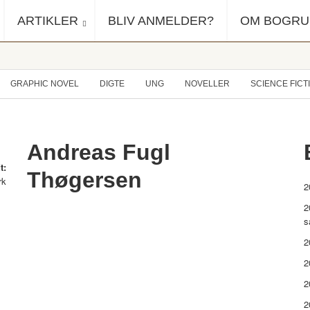
ARTIKLER
BLIV ANMELDER?
OM BOGR
GRAPHIC NOVEL
DIGTE
UNG
NOVELLER
SCIENCE FICT
Andreas Fugl
t:
Thøgersen
rk
2
2
s
2
2
2
2