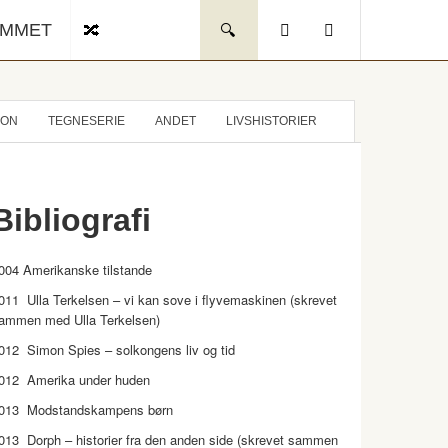
UMMET
ION
TEGNESERIE
ANDET
LIVSHISTORIER
Bibliografi
004 Amerikanske tilstande
011 Ulla Terkelsen – vi kan sove i flyvemaskinen (skrevet
ammen med Ulla Terkelsen)
012 Simon Spies – solkongens liv og tid
012 Amerika under huden
013 Modstandskampens børn
013 Dorph – historier fra den anden side (skrevet sammen