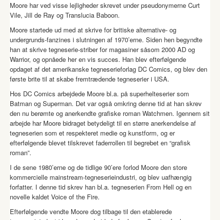
Moore har ved visse lejligheder skrevet under pseudonymerne Curt
Vile, Jill de Ray og Translucia Baboon.
Moore startede ud med at skrive for britiske alternative- og
undergrunds-fanzines i slutningen af 1970’erne. Siden hen begyndte
han at skrive tegneserie-striber for magasiner såsom 2000 AD og
Warrior, og opnåede her en vis succes. Han blev efterfølgende
opdaget af det amerikanske tegneserieforlag DC Comics, og blev den
første brite til at skabe fremtrædende tegneserier i USA.
Hos DC Comics arbejdede Moore bl.a. på superhelteserier som
Batman og Superman. Det var også omkring denne tid at han skrev
den nu berømte og anerkendte grafiske roman Watchmen. Igennem sit
arbejde har Moore bidraget betydeligt til en større anerkendelse af
tegneserien som et respekteret medie og kunstform, og er
efterfølgende blevet tilskrevet faderrollen til begrebet en “grafisk
roman”.
I de sene 1980’erne og de tidlige 90’ere forlod Moore den store
kommercielle mainstream-tegneserieindustri, og blev uafhængig
forfatter. I denne tid skrev han bl.a. tegneserien From Hell og en
novelle kaldet Voice of the Fire.
Efterfølgende vendte Moore dog tilbage til den etablerede