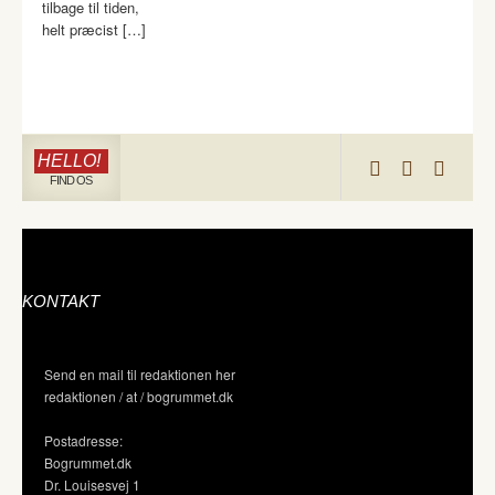
tilbage til tiden,
helt præcist […]
HELLO!
FIND OS
KONTAKT
Send en mail til redaktionen her
redaktionen / at / bogrummet.dk
Postadresse:
Bogrummet.dk
Dr. Louisesvej 1