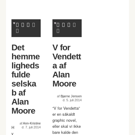
Det
V for
hemme
Vendett
ligheds
a af
fulde
Alan
selska
Moore
b af
af
Bjarne Jensen
Alan
d. 5. juli 2014
“V for Vendetta”
Moore
er en såkaldt
graphic novel,
af
Ann-Kristine
eller skal vi ikke
H
d. 7. juli 2014
bare kalde den
v