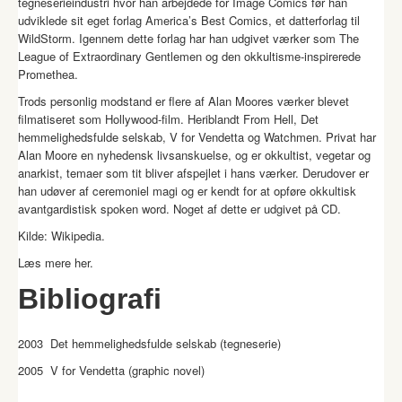
tegneserieindustri hvor han arbejdede for Image Comics før han
udviklede sit eget forlag America’s Best Comics, et datterforlag til
WildStorm. Igennem dette forlag har han udgivet værker som The
League of Extraordinary Gentlemen og den okkultisme-inspirerede
Promethea.
Trods personlig modstand er flere af Alan Moores værker blevet
filmatiseret som Hollywood-film. Heriblandt From Hell, Det
hemmelighedsfulde selskab, V for Vendetta og Watchmen. Privat har
Alan Moore en nyhedensk livsanskuelse, og er okkultist, vegetar og
anarkist, temaer som tit bliver afspejlet i hans værker. Derudover er
han udøver af ceremoniel magi og er kendt for at opføre okkultisk
avantgardistisk spoken word. Noget af dette er udgivet på CD.
Kilde: Wikipedia.
Læs mere
her
.
Bibliografi
2003 Det hemmelighedsfulde selskab (tegneserie)
2005 V for Vendetta (graphic novel)