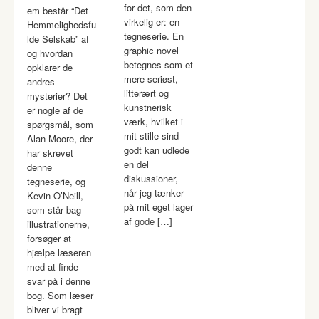
for det, som den
em består “Det
virkelig er: en
Hemmelighedsfu
tegneserie. En
lde Selskab” af
graphic novel
og hvordan
betegnes som et
opklarer de
mere seriøst,
andres
litterært og
mysterier? Det
kunstnerisk
er nogle af de
værk, hvilket i
spørgsmål, som
mit stille sind
Alan Moore, der
godt kan udlede
har skrevet
en del
denne
diskussioner,
tegneserie, og
når jeg tænker
Kevin O’Neill,
på mit eget lager
som står bag
af gode […]
illustrationerne,
forsøger at
hjælpe læseren
med at finde
svar på i denne
bog. Som læser
bliver vi bragt