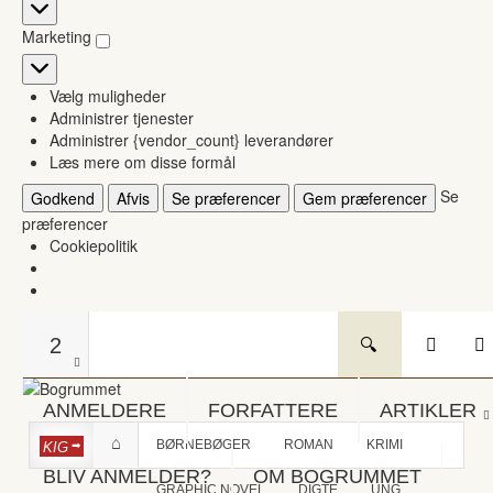
Statistikker
Marketing
Marketing
Vælg muligheder
Administrer tjenester
Administrer {vendor_count} leverandører
Læs mere om disse formål
Se
Godkend
Afvis
Se præferencer
Gem præferencer
præferencer
Cookiepolitik
2
ANMELDERE
FORFATTERE
ARTIKLER
BØRNEBØGER
ROMAN
KRIMI
KIG
BLIV ANMELDER?
OM BOGRUMMET
GRAPHIC NOVEL
DIGTE
UNG