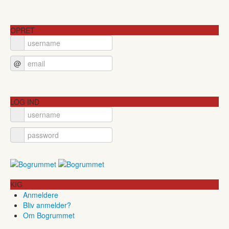
OPRET
@
LOG IND
KIG
Anmeldere
Bliv anmelder?
Om Bogrummet