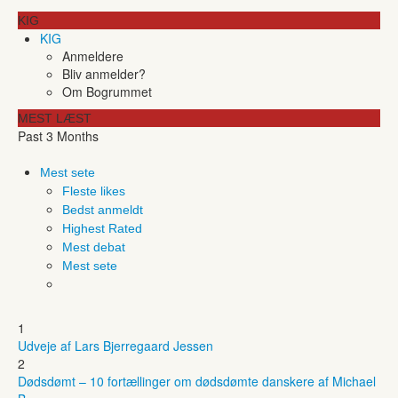
KIG
KIG
Anmeldere
Bliv anmelder?
Om Bogrummet
MEST LÆST
Past 3 Months
Mest sete
Fleste likes
Bedst anmeldt
Highest Rated
Mest debat
Mest sete
1
Udveje af Lars Bjerregaard Jessen
2
Dødsdømt – 10 fortællinger om dødsdømte danskere af Michael