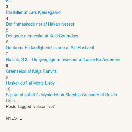
B...
3
Painkiller af Lars Kjædegaard
4
Det finmaskede net af Håkan Nesser
5
Det gode menneske af Keld Conradsen
6
Genfærd. En kærlighedshistorie af Siri Hustvedt
7
No shit, S 3 – De tyvagtige rumvæsner af Lasse Bo Andersen
8
Grænseløs af Katja Ranvits
9
Husker du? af Mette Lisby
10
Slip ud af spillet 2- Mysteriet på Starship Crusader af Dustin
Crus...
Posts Tagged ‘voksenlivet’
-
NYESTE