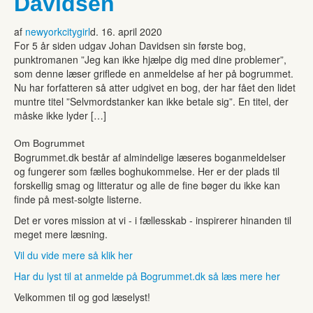
Davidsen
af
newyorkcitygirl
d. 16. april 2020
For 5 år siden udgav Johan Davidsen sin første bog,
punktromanen ”Jeg kan ikke hjælpe dig med dine problemer”,
som denne læser griflede en anmeldelse af her på bogrummet.
Nu har forfatteren så atter udgivet en bog, der har fået den lidet
muntre titel ”Selvmordstanker kan ikke betale sig”. En titel, der
måske ikke lyder […]
Om Bogrummet
Bogrummet.dk består af almindelige læseres boganmeldelser
og fungerer som fælles boghukommelse. Her er der plads til
forskellig smag og litteratur og alle de fine bøger du ikke kan
finde på mest-solgte listerne.
Det er vores mission at vi - i fællesskab - inspirerer hinanden til
meget mere læsning.
Vil du vide mere så klik her
Har du lyst til at anmelde på Bogrummet.dk så læs mere her
Velkommen til og god læselyst!