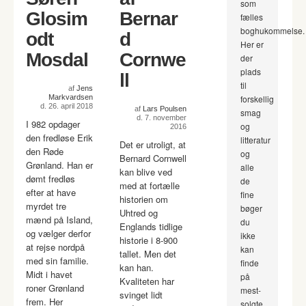
som
Glosim
Bernar
fælles
boghukommelse.
odt
d
Her er
Mosdal
Cornwe
der
plads
ll
til
af
Jens
Markvardsen
forskellig
d. 26. april 2018
af
Lars Poulsen
smag
d. 7. november
I 982 opdager
og
2016
den fredløse Erik
litteratur
Det er utroligt, at
den Røde
og
Bernard Cornwell
Grønland. Han er
alle
kan blive ved
dømt fredløs
de
med at fortælle
efter at have
fine
historien om
myrdet tre
bøger
Uhtred og
mænd på Island,
du
Englands tidlige
og vælger derfor
ikke
historie i 8-900
at rejse nordpå
kan
tallet. Men det
med sin familie.
finde
kan han.
Midt i havet
på
Kvaliteten har
roner Grønland
mest-
svinget lidt
frem. Her
solgte