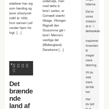
undervejs, men
etablerer han sig
listerne.
med dette 9.
som høvding og
bind i serien, er
Det er
lever uforstyrret
Cornwell stærkt
vores
indtil år 1000,
tilbage. Vikingen
mission
hvor sønnen Leif
Ragnall den
at vi - i
vender hjem fra
Grusomme går i
fællesskab
togt, […]
land i Mercia’s
-
vestlige del
inspirerer
(Midtengland).
hinanden
Danskerne […]
til
meget
mere
læsning.
Vil du
vide
mere
Det
så klik
brænde
her
nde
Har
du lyst
land af
til at