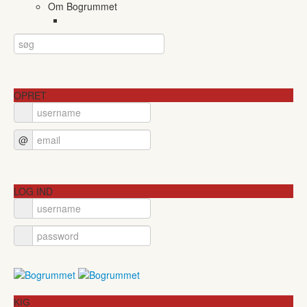
Om Bogrummet
OPRET
@
LOG IND
KIG