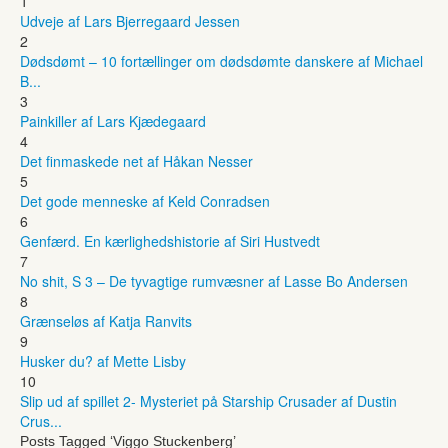
1
Udveje af Lars Bjerregaard Jessen
2
Dødsdømt – 10 fortællinger om dødsdømte danskere af Michael
B...
3
Painkiller af Lars Kjædegaard
4
Det finmaskede net af Håkan Nesser
5
Det gode menneske af Keld Conradsen
6
Genfærd. En kærlighedshistorie af Siri Hustvedt
7
No shit, S 3 – De tyvagtige rumvæsner af Lasse Bo Andersen
8
Grænseløs af Katja Ranvits
9
Husker du? af Mette Lisby
10
Slip ud af spillet 2- Mysteriet på Starship Crusader af Dustin
Crus...
Posts Tagged ‘Viggo Stuckenberg’