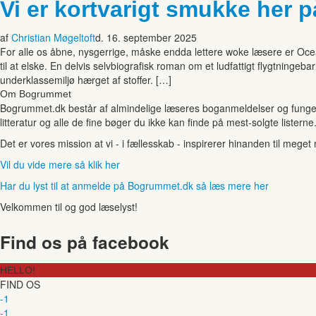
Vi er kortvarigt smukke her 
af
Christian Møgeltoft
d. 16. september 2025
For alle os åbne, nysgerrige, måske endda lettere woke læsere er Ocea
til at elske. En delvis selvbiografisk roman om et ludfattigt flygtningeb
underklassemiljø hærget af stoffer. […]
Om Bogrummet
Bogrummet.dk består af almindelige læseres boganmeldelser og funger
litteratur og alle de fine bøger du ikke kan finde på mest-solgte listerne
Det er vores mission at vi - i fællesskab - inspirerer hinanden til mege
Vil du vide mere så klik her
Har du lyst til at anmelde på Bogrummet.dk så læs mere her
Velkommen til og god læselyst!
Find os på facebook
HELLO!
FIND OS
-1
-1