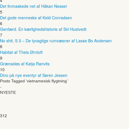
4
Det finmaskede net af Håkan Nesser
5
Det gode menneske af Keld Conradsen
6
Genfærd. En kærlighedshistorie af Siri Hustvedt
7
No shit, S 3 – De tyvagtige rumvæsner af Lasse Bo Andersen
8
Habitat af Theis Ørntoft
9
Grænseløs af Katja Ranvits
10
Dino på nye eventyr af Søren Jessen
Posts Tagged ‘vietnamesisk flygtning’
-
NYESTE
312