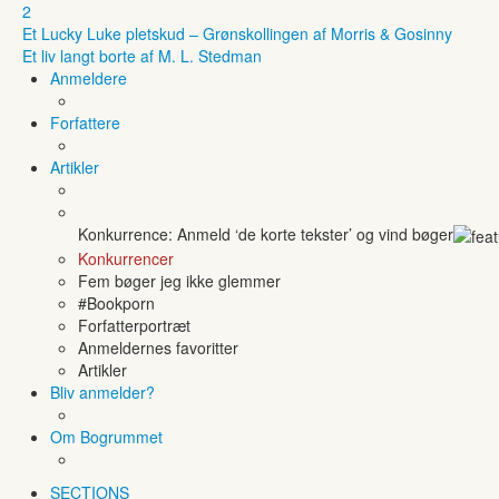
2
Et Lucky Luke pletskud – Grønskollingen af Morris & Gosinny
Et liv langt borte af M. L. Stedman
Anmeldere
Forfattere
Artikler
Konkurrence: Anmeld ‘de korte tekster’ og vind bøger
Konkurrencer
Fem bøger jeg ikke glemmer
#Bookporn
Forfatterportræt
Anmeldernes favoritter
Artikler
Bliv anmelder?
Om Bogrummet
SECTIONS