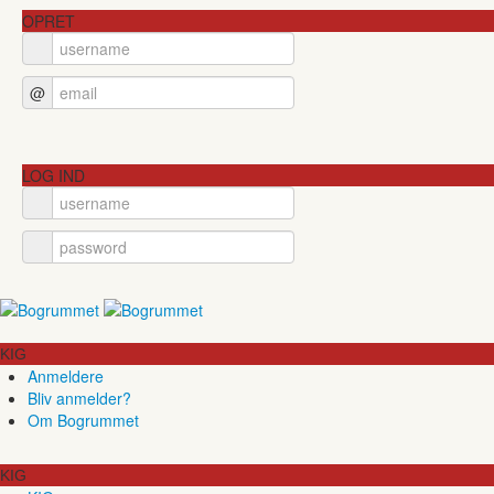
OPRET
@
LOG IND
KIG
Anmeldere
Bliv anmelder?
Om Bogrummet
KIG