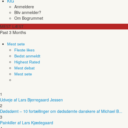
KIG
Anmeldere
Bliv anmelder?
Om Bogrummet
MEST LÆST
Past 3 Months
Mest sete
Fleste likes
Bedst anmeldt
Highest Rated
Mest debat
Mest sete
1
Udveje af Lars Bjerregaard Jessen
2
Dødsdømt – 10 fortællinger om dødsdømte danskere af Michael B...
3
Painkiller af Lars Kjædegaard