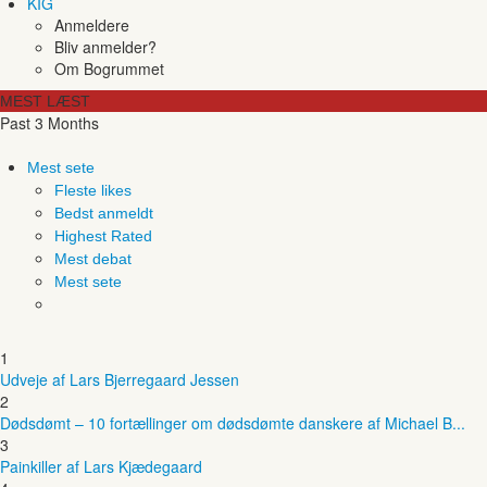
KIG
Anmeldere
Bliv anmelder?
Om Bogrummet
MEST LÆST
Past 3 Months
Mest sete
Fleste likes
Bedst anmeldt
Highest Rated
Mest debat
Mest sete
1
Udveje af Lars Bjerregaard Jessen
2
Dødsdømt – 10 fortællinger om dødsdømte danskere af Michael B...
3
Painkiller af Lars Kjædegaard