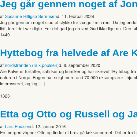
Jeg går gennem noget af Jon
af
Susanne Hilligsø Sørensen
d. 11. februar 2024
Jeg går gennem noget stod et stykke for længe i min reol. Da jeg end
lidt, fordi det var digte. For det gad jeg da ved Gud ikke lige nu. Den fø
1440
Hyttebog fra helvede af Are 
af
nordstranden (m.k.poulsen)
d. 6. september 2020
Are Kalvø er forfatter, satiriker og komiker og har skrevet ”Hyttebog fr
naturen i Norge. Bogen har solgt mere end 70.000 eksemplarer i hjemlan
interesseret, og jeg […]
1323
Etta og Otto og Russell og
af
Lars Poulsen
d. 12. januar 2016
En morgen vågner Otto og finder et brev på køkkenbordet. Det er fra 