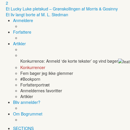
2
Et Lucky Luke pletskud – Grønskollingen af Morris & Gosinny
Et liv langt borte af M. L. Stedman
Anmeldere
Forfattere
Artikler
Konkurrence: Anmeld ‘de korte tekster’ og vind bøger
Konkurrencer
Fem bøger jeg ikke glemmer
#Bookporn
Forfatterportræt
Anmeldernes favoritter
Artikler
Bliv anmelder?
Om Bogrummet
SECTIONS