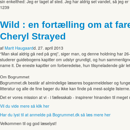
sin enkelthed: Jeg er taget af sted. Jeg har aldrig set vandet, så jeg e
1239
Wild : en fortælling om at far
Cheryl Strayed
af
Marit Haugaard
d. 27. april 2013
“Man skal aldrig gå ned på grej”, siger man, og denne holdning har 26-
studerer guidebogens kapitler om udstyr grundigt, og hun sammenligner
name it. De eneste kapitler om forberedelse, hun tilsyneladende går le
Om Bogrummet
Bogrummet.dk består af almindelige læseres boganmeldelser og funger
litteratur og alle de fine bøger du ikke kan finde på mest-solgte listerne
Det er vores mission at vi - i fællesskab - inspirerer hinanden til mege
Vil du vide mere så klik her
Har du lyst til at anmelde på Bogrummet.dk så læs mere her
Velkommen til og god læselyst!