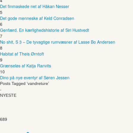
4
Det finmaskede net af Håkan Nesser
5
Det gode menneske af Keld Conradsen
6
Genfærd. En kærlighedshistorie af Siri Hustvedt
7
No shit, S 3 – De tyvagtige rumvæsner af Lasse Bo Andersen
8
Habitat af Theis Ørntoft
9
Grænseløs af Katja Ranvits
10
Dino på nye eventyr af Søren Jessen
Posts Tagged ‘vandreture’
-
NYESTE
689