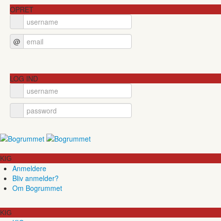
OPRET
@
LOG IND
KIG
Anmeldere
Bliv anmelder?
Om Bogrummet
KIG