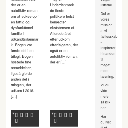
der er en
Underdanmark
listerne.
autofiktiv roman
de fleste
Det er
om at vokse op i
politikere helst
vores
en fattig og
benægter
mission
dysfunktionel
eksistensen af.
at vi - i
familie i
Allerede året
fællesskab
udkandtsdanmar
efter udkom
-
k. Bogen var
efterfølgeren, der
inspirerer
første del i en
også er en
hinanden
trilogi. Bogen
autofiktiv roman,
til
høstede fine
der er […]
meget
anmeldelser,
mere
ligeså gjorde
læsning.
anden del i
trilogien, der
Vil du
udkom i 2018.
vide
[…]
mere
så klik
her
Har
du lyst
til at