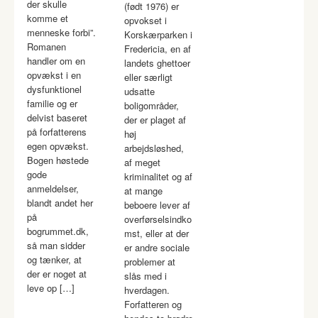
der skulle
(født 1976) er
komme et
opvokset i
menneske forbi”.
Korskærparken i
Romanen
Fredericia, en af
handler om en
landets ghettoer
opvækst i en
eller særligt
dysfunktionel
udsatte
familie og er
boligområder,
delvist baseret
der er plaget af
på forfatterens
høj
egen opvækst.
arbejdsløshed,
Bogen høstede
af meget
gode
kriminalitet og af
anmeldelser,
at mange
blandt andet her
beboere lever af
på
overførselsindko
bogrummet.dk,
mst, eller at der
så man sidder
er andre sociale
og tænker, at
problemer at
der er noget at
slås med i
leve op […]
hverdagen.
Forfatteren og