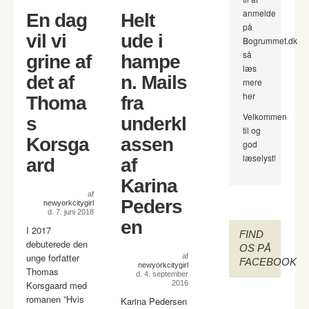
anmelde
En dag
Helt
på
vil vi
ude i
Bogrummet.dk
så
grine af
hampe
læs
det af
n. Mails
mere
her
Thoma
fra
Velkommen
s
underkl
til og
Korsga
assen
god
læselyst!
ard
af
Karina
af
Peders
newyorkcitygirl
d. 7. juni 2018
en
I 2017
FIND
debuterede den
OS PÅ
unge forfatter
af
FACEBOOK
newyorkcitygirl
Thomas
d. 4. september
Korsgaard med
2016
romanen ”Hvis
Karina Pedersen