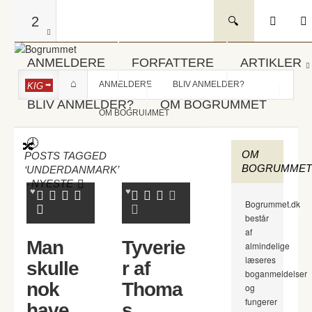
2
ANMELDERE
FORFATTERE
ARTIKLER
ANMELDERE
BLIV ANMELDER?
KIG
BLIV ANMELDER?
OM BOGRUMMET
OM BOGRUMMET
OM
POSTS TAGGED
BOGRUMMET
‘UNDERDANMARK’
-
NYESTE
Bogrummet.dk
består
af
Man
Tyverie
almindelige
læseres
skulle
r af
boganmeldelser
nok
Thoma
og
fungerer
have
s