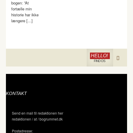
bogen: ”At
fortælle min
historie har ikke
længere […]
HELLO!
FIND OS
KONTAKT
Send en mail til redaktionen her
redaktionen / at / bogrummet.dk
Postadresse: