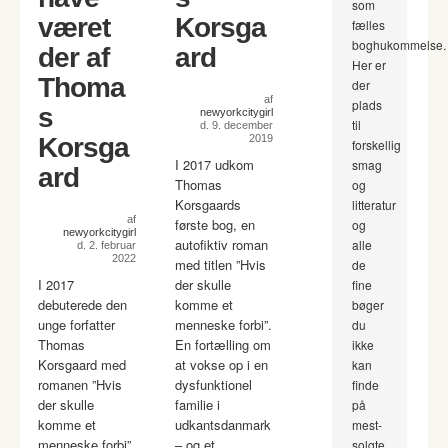
som
været
Korsga
fælles
boghukommelse.
der af
ard
Her er
Thoma
der
af
plads
s
newyorkcitygirl
til
d. 9. december
Korsga
2019
forskellig
I 2017 udkom
smag
ard
Thomas
og
Korsgaards
litteratur
af
første bog, en
og
newyorkcitygirl
autofiktiv roman
alle
d. 2. februar
2022
med titlen ”Hvis
de
I 2017
der skulle
fine
debuterede den
komme et
bøger
unge forfatter
menneske forbi”.
du
Thomas
En fortælling om
ikke
Korsgaard med
at vokse op i en
kan
romanen ”Hvis
dysfunktionel
finde
der skulle
familie i
på
komme et
udkantsdanmark
mest-
menneske forbi”,
– og et
solgte