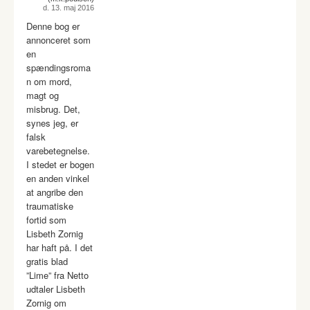
d. 13. maj 2016
Denne bog er
annonceret som
en
spændingsroma
n om mord,
magt og
misbrug. Det,
synes jeg, er
falsk
varebetegnelse.
I stedet er bogen
en anden vinkel
at angribe den
traumatiske
fortid som
Lisbeth Zornig
har haft på. I det
gratis blad
”Lime” fra Netto
udtaler Lisbeth
Zornig om