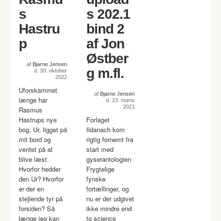
s
s 202.1
Hastru
bind 2
p
af Jon
Østber
af
Bjarne Jensen
g m.fl.
d. 30. oktober
2022
Uforskammet
af
Bjarne Jensen
længe har
d. 23. marts
2021
Rasmus
Hastrups nye
Forlaget
bog, Ur, ligget på
Ildanach kom
mit bord og
rigtig fornemt fra
ventet på at
start med
blive læst.
gyserantologien
Hvorfor hedder
Frygtelige
den Ur? Hvorfor
fynske
er der en
fortællinger, og
stejlende tyr på
nu er der udgivet
forsiden? Så
ikke mindre end
længe jeg kan
to science