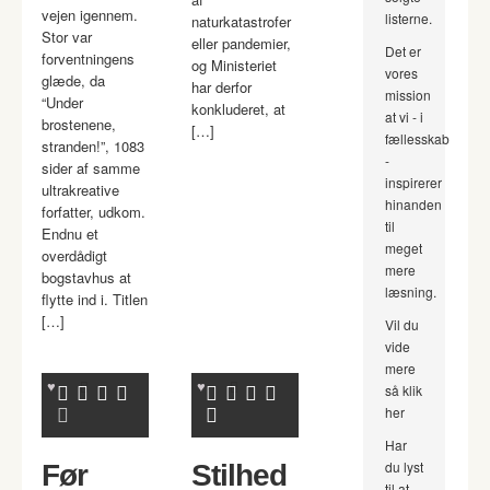
vejen igennem.
listerne.
naturkatastrofer
Stor var
eller pandemier,
Det er
forventningens
og Ministeriet
vores
glæde, da
har derfor
mission
“Under
konkluderet, at
at vi - i
brostenene,
[…]
fællesskab
stranden!”, 1083
-
sider af samme
inspirerer
ultrakreative
hinanden
forfatter, udkom.
til
Endnu et
meget
overdådigt
mere
bogstavhus at
læsning.
flytte ind i. Titlen
[…]
Vil du
vide
mere
så klik
her
Har
du lyst
Før
Stilhed
til at