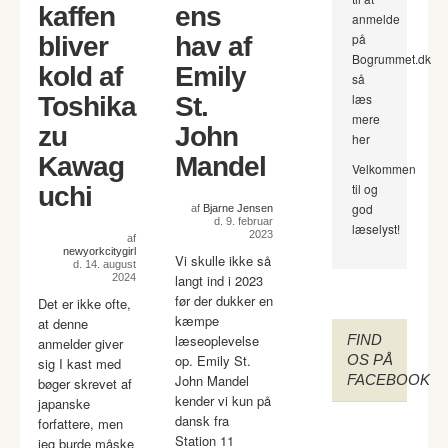
kaffen
ens
anmelde
på
bliver
hav af
Bogrummet.dk
kold af
Emily
så
læs
Toshika
St.
mere
zu
John
her
Kawag
Mandel
Velkommen
til og
uchi
god
af
Bjarne Jensen
d. 9. februar
læselyst!
2023
af
newyorkcitygirl
Vi skulle ikke så
d. 14. august
2024
langt ind i 2023
før der dukker en
Det er ikke ofte,
kæmpe
at denne
læseoplevelse
FIND
anmelder giver
op. Emily St.
OS PÅ
sig I kast med
John Mandel
FACEBOOK
bøger skrevet af
kender vi kun på
japanske
dansk fra
forfattere, men
Station 11
jeg burde måske