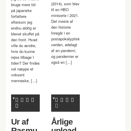
(2014), som blev
bruge mere tid
til en HBO
på japanske
miniserie i 2021.
forfattere
Det meste af
eftersom jeg
den historie
endnu aldrig er
foregår i en
blevet skuffet på
postapokalyptisk
den front. Hvad
verden, ødelagt
ville du ændre,
af en pandemi,
hvis du kunne
og pandemier er
rejse tilbage I
også en […]
tiden? Der findes
vel næppe et
voksent
menneske, […]
Ur af
Årlige
Rasmu
upload