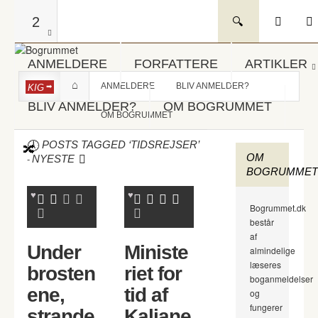
2
ANMELDERE
FORFATTERE
ARTIKLER
ANMELDERE
BLIV ANMELDER?
KIG
BLIV ANMELDER?
OM BOGRUMMET
OM BOGRUMMET
POSTS TAGGED ‘TIDSREJSER’
OM
-
NYESTE
BOGRUMMET
Bogrummet.dk
består
af
Under
Ministe
almindelige
læseres
brosten
riet for
boganmeldelser
ene,
tid af
og
fungerer
strande
Kaliane