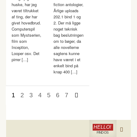
huske, har jeg
fiction antologier,
været tiltrukket
Årlige uploads
af ting, der har
202.1 bind 1 og
givet hovedbrud.
2. Der må ligge
Computerspil
noget teknisk
som Mystserien,
bag beslutningen
film som
om to bøger, da
Inception,
alle novellerne
Looper osv. Det
sagtens kunne
pirrer […]
have været i et
enkelt bind på
knap 400 […]
1
2
3
4
5
6
7
HELLO!
FIND OS