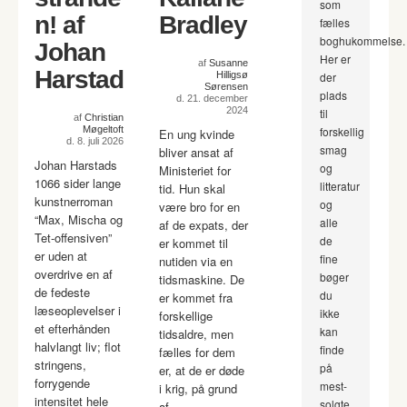
som
n! af
Bradley
fælles
boghukommelse.
Johan
Her er
af
Susanne
Harstad
Hilligsø
der
Sørensen
plads
d. 21. december
2024
til
af
Christian
Møgeltoft
forskellig
En ung kvinde
d. 8. juli 2026
smag
bliver ansat af
Johan Harstads
og
Ministeriet for
1066 sider lange
litteratur
tid. Hun skal
kunstnerroman
og
være bro for en
“Max, Mischa og
alle
af de expats, der
Tet-offensiven”
de
er kommet til
er uden at
fine
nutiden via en
overdrive en af
bøger
tidsmaskine. De
de fedeste
du
er kommet fra
læseoplevelser i
ikke
forskellige
et efterhånden
kan
tidsaldre, men
halvlangt liv; flot
finde
fælles for dem
stringens,
på
er, at de er døde
forrygende
mest-
i krig, på grund
intensitet hele
solgte
af