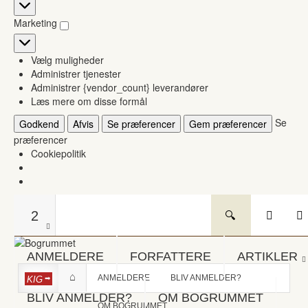
Statistikker
Marketing
Marketing
Vælg muligheder
Administrer tjenester
Administrer {vendor_count} leverandører
Læs mere om disse formål
Se
Godkend
Afvis
Se præferencer
Gem præferencer
præferencer
Cookiepolitik
2
ANMELDERE
FORFATTERE
ARTIKLER
ANMELDERE
BLIV ANMELDER?
KIG
BLIV ANMELDER?
OM BOGRUMMET
OM BOGRUMMET