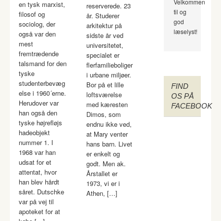
Velkommen
en tysk marxist,
reserverede. 23
til og
filosof og
år. Studerer
god
sociolog, der
arkitektur på
læselyst!
også var den
sidste år ved
mest
universitetet,
fremtrædende
specialet er
talsmand for den
flerfamilieboliger
tyske
i urbane miljøer.
studenterbevæg
Bor på et lille
FIND
else i 1960´erne.
loftsværelse
OS PÅ
Herudover var
med kæresten
FACEBOOK
han også den
Dimos, som
tyske højrefløjs
endnu ikke ved,
hadeobjekt
at Mary venter
nummer 1. I
hans barn. Livet
1968 var han
er enkelt og
udsat for et
godt. Men ak.
attentat, hvor
Årstallet er
han blev hårdt
1973, vi er i
såret. Dutschke
Athen, […]
var på vej til
apoteket for at