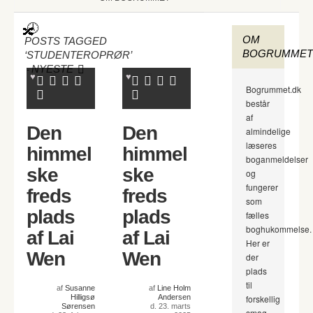
OM
POSTS TAGGED
BOGRUMMET
‘STUDENTEROPRØR’
-
NYESTE
Bogrummet.dk
består
af
Den
Den
almindelige
læseres
himmel
himmel
boganmeldelser
ske
ske
og
fungerer
freds
freds
som
plads
plads
fælles
boghukommelse.
af Lai
af Lai
Her er
Wen
Wen
der
plads
til
af
Susanne
af
Line Holm
Hilligsø
Andersen
forskellig
Sørensen
d. 23. marts
smag