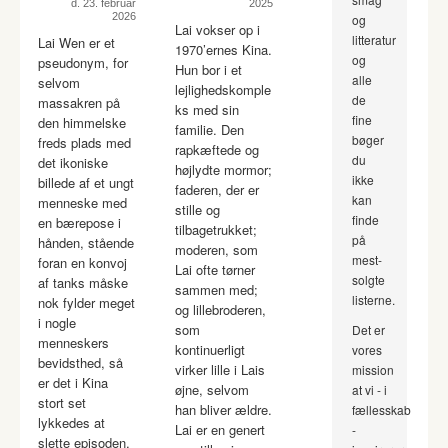
d. 23. februar
2025
2026
og
Lai vokser op i
litteratur
Lai Wen er et
1970’ernes Kina.
og
pseudonym, for
Hun bor i et
alle
selvom
lejlighedskomple
de
massakren på
ks med sin
fine
den himmelske
familie. Den
bøger
freds plads med
rapkæftede og
du
det ikoniske
højlydte mormor;
ikke
billede af et ungt
faderen, der er
kan
menneske med
stille og
finde
en bærepose i
tilbagetrukket;
på
hånden, stående
moderen, som
mest-
foran en konvoj
Lai ofte tørner
solgte
af tanks måske
sammen med;
listerne.
nok fylder meget
og lillebroderen,
i nogle
som
Det er
menneskers
kontinuerligt
vores
bevidsthed, så
virker lille i Lais
mission
er det i Kina
øjne, selvom
at vi - i
stort set
han bliver ældre.
fællesskab
lykkedes at
Lai er en genert
-
slette episoden,