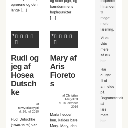
og stille pige, og
inspirerer
oprørene og den
barndommens
hinanden
lange […]
højdepunkter
til
[…]
meget
mere
læsning.
Vil du
vide
mere
så klik
Rudi og
Mary af
her
jeg af
Aris
Har
Hosea
Fioreto
du lyst
til at
Dutsch
s
anmelde
ke
på
af
Christian
Bogrummet.dk
Møgeltoft
så
d. 18. oktober
af
2016
newyorkcitygirl
læs
d. 26. juli 2019
Maria hedder
mere
Rudi Dutschke
hun, kaldes bare
her
(1940-1979) var
Mary. Mary, den