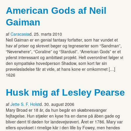
American Gods af Neil
Gaiman
af
Caracasia
d. 25. marts 2010
Neil Gaiman er en genial fantasy forfatter, som har vundet et
hav af priser og skrevet bøger og tegneserier som “Sandman”,
“Neverwhere”, “Coraline” og “Stardust”. “American Gods” er et
yderst interessant og ambitiøst projekt. Helt overordnet følger vi
den sympatiske hovedperson Shadow, som kort før sin
prøveløsladelse får at vide, at hans kone er omkommet […]
1626
Husk mig af Lesley Pearse
af
Jette S. F. Holst
d. 30. august 2006
Mary Broad er 18 år, da hun begår en skæbnesvanger
fejltagelse. Hun stjæler en kyse fra en dame på åben gade og
bliver dømt til døden for landevejsrøveri. Året er 1786. Mary var
ellers opvokset i rimelige kår i den lille by Fowey, men hendes