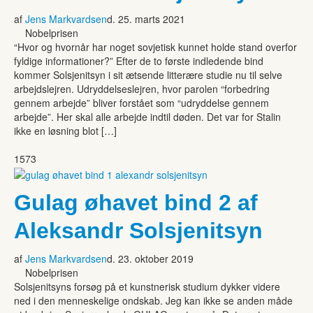
af
Jens Markvardsen
d. 25. marts 2021
Nobelprisen
“Hvor og hvornår har noget sovjetisk kunnet holde stand overfor
fyldige informationer?” Efter de to første indledende bind
kommer Solsjenitsyn i sit ætsende litterære studie nu til selve
arbejdslejren. Udryddelseslejren, hvor parolen “forbedring
gennem arbejde” bliver forstået som “udryddelse gennem
arbejde”. Her skal alle arbejde indtil døden. Det var for Stalin
ikke en løsning blot […]
1573
Gulag øhavet bind 2 af
Aleksandr Solsjenitsyn
af
Jens Markvardsen
d. 23. oktober 2019
Nobelprisen
Solsjenitsyns forsøg på et kunstnerisk studium dykker videre
ned i den menneskelige ondskab. Jeg kan ikke se anden måde