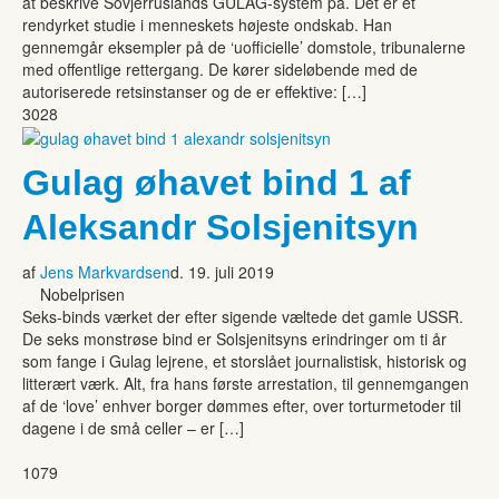
at beskrive Sovjerruslands GULAG-system på. Det er et
rendyrket studie i menneskets højeste ondskab. Han
gennemgår eksempler på de ‘uofficielle’ domstole, tribunalerne
med offentlige rettergang. De kører sideløbende med de
autoriserede retsinstanser og de er effektive: […]
3028
Gulag øhavet bind 1 af
Aleksandr Solsjenitsyn
af
Jens Markvardsen
d. 19. juli 2019
Nobelprisen
Seks-binds værket der efter sigende væltede det gamle USSR.
De seks monstrøse bind er Solsjenitsyns erindringer om ti år
som fange i Gulag lejrene, et storslået journalistisk, historisk og
litterært værk. Alt, fra hans første arrestation, til gennemgangen
af de ‘love’ enhver borger dømmes efter, over torturmetoder til
dagene i de små celler – er […]
1079