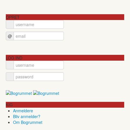
OPRET
@
LOG IND
KIG
Anmeldere
Bliv anmelder?
Om Bogrummet