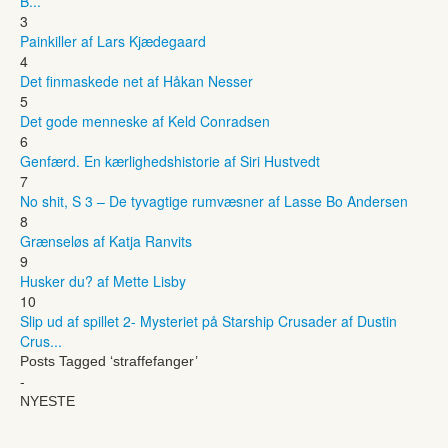
B...
3
Painkiller af Lars Kjædegaard
4
Det finmaskede net af Håkan Nesser
5
Det gode menneske af Keld Conradsen
6
Genfærd. En kærlighedshistorie af Siri Hustvedt
7
No shit, S 3 – De tyvagtige rumvæsner af Lasse Bo Andersen
8
Grænseløs af Katja Ranvits
9
Husker du? af Mette Lisby
10
Slip ud af spillet 2- Mysteriet på Starship Crusader af Dustin
Crus...
Posts Tagged ‘straffefanger’
-
NYESTE