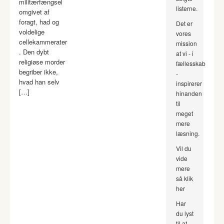
militærfængsel
listerne.
omgivet af
foragt, had og
Det er
voldelige
vores
cellekammerater
mission
. Den dybt
at vi - i
religiøse morder
fællesskab
begriber ikke,
-
hvad han selv
inspirerer
[…]
hinanden
til
meget
mere
læsning.
Vil du
vide
mere
så klik
her
Har
du lyst
til at