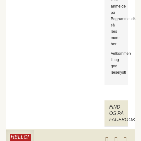
anmelde
på
Bogrummet.dk
så
læs
mere
her
Velkommen
til og
god
læselyst!
FIND
OS PÅ
FACEBOOK
HELLO!