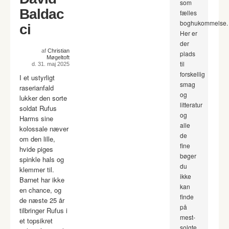
som
Baldac
fælles
boghukommelse.
ci
Her er
der
af
Christian
plads
Møgeltoft
til
d. 31. maj 2025
forskellig
I et ustyrligt
smag
raserianfald
og
lukker den sorte
litteratur
soldat Rufus
og
Harms sine
alle
kolossale næver
de
om den lille,
fine
hvide piges
bøger
spinkle hals og
du
klemmer til.
ikke
Barnet har ikke
kan
en chance, og
finde
de næste 25 år
på
tilbringer Rufus i
mest-
et topsikret
solgte