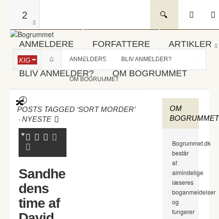
2
ANMELDERE
FORFATTERE
ARTIKLER
ANMELDERE
BLIV ANMELDER?
KIG
BLIV ANMELDER?
OM BOGRUMMET
OM BOGRUMMET
OM
POSTS TAGGED ‘SORT MORDER’
BOGRUMMET
-
NYESTE
Bogrummet.dk
består
af
Sandhe
almindelige
læseres
dens
boganmeldelser
time af
og
fungerer
David