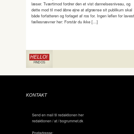
læser. Tværtimod fordrer den et vist dannelsesniveau, og
dette mod til med åbne øjne at afgrænse sit publikum skal
både forfatteren og forlaget af ros for. Ingen leflen for laves
fællesnævner her: Forstår du ikke […]
HELLO!
FIND OS
KONTAKT
Send en mail til redaktionen her
redaktionen / at / bogrummet.dk
Postadresse: