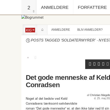
2
ANMELDERE
FORFATTERE
ANMELDERE
BLIV ANMELDER?
KIG
-
POSTS TAGGED ‘SOLDATERMYRER’
NYES
Det gode menneske af Kel
Conradsen
af
Christian Møgelto
Noget af det bedste ved Keld
d. 25. maj 20
Conradsens tænksomt-selvbevidste
roman “Det gode menneske” er, at den ikke taler ned til sin