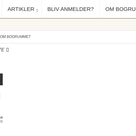
ARTIKLER
BLIV ANMELDER?
OM BOGR
OM BOGRUMMET
TE
d
ft
26