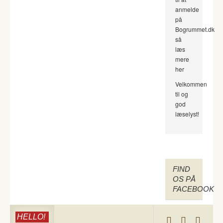
anmelde
på
Bogrummet.dk
så
læs
mere
her
Velkommen
til og
god
læselyst!
FIND
OS PÅ
FACEBOOK
HELLO!