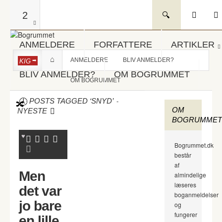
2
ANMELDERE
FORFATTERE
ARTIKLER
ANMELDERE
BLIV ANMELDER?
KIG
BLIV ANMELDER?
OM BOGRUMMET
OM BOGRUMMET
-
POSTS TAGGED ‘SNYD’
OM
NYESTE
BOGRUMMET
Bogrummet.dk
består
af
Men
almindelige
læseres
det var
boganmeldelser
jo bare
og
fungerer
en lille