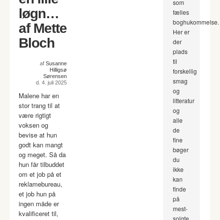
som
løgn…
fælles
boghukommelse.
af Mette
Her er
Bloch
der
plads
til
af
Susanne
Hilligsø
forskellig
Sørensen
smag
d. 4. juli 2025
og
Malene har en
litteratur
stor trang til at
og
være rigtigt
alle
voksen og
de
bevise at hun
fine
godt kan mangt
bøger
og meget. Så da
du
hun får tilbuddet
ikke
om et job på et
kan
reklamebureau,
finde
et job hun på
på
ingen måde er
mest-
kvalificeret til,
solgte