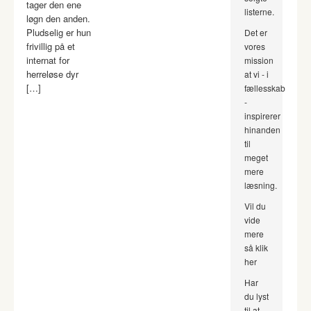
tager den ene
listerne.
løgn den anden.
Pludselig er hun
Det er
frivillig på et
vores
internat for
mission
herreløse dyr
at vi - i
[…]
fællesskab
-
inspirerer
hinanden
til
meget
mere
læsning.
Vil du
vide
mere
så klik
her
Har
du lyst
til at