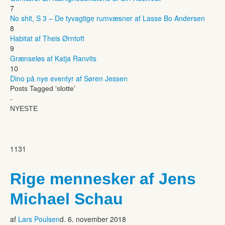
7
No shit, S 3 – De tyvagtige rumvæsner af Lasse Bo Andersen
8
Habitat af Theis Ørntoft
9
Grænseløs af Katja Ranvits
10
Dino på nye eventyr af Søren Jessen
Posts Tagged ‘slotte’
-
NYESTE
1131
Rige mennesker af Jens
Michael Schau
af
Lars Poulsen
d. 6. november 2018