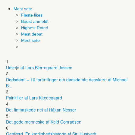
Mest sete
Fleste likes
Bedst anmeldt
Highest Rated
Mest debat
Mest sete
1
Udveje af Lars Bjerregaard Jessen
2
Dødsdømt – 10 fortællinger om dødsdømte danskere af Michael
B...
3
Painkiller af Lars Kjædegaard
4
Det finmaskede net af Håkan Nesser
5
Det gode menneske af Keld Conradsen
6
Genfærd. En kærlighedshistorie af Siri Hustvedt