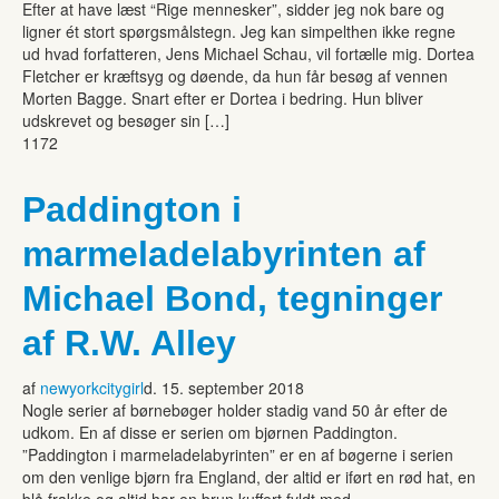
Efter at have læst “Rige mennesker”, sidder jeg nok bare og
ligner ét stort spørgsmålstegn. Jeg kan simpelthen ikke regne
ud hvad forfatteren, Jens Michael Schau, vil fortælle mig. Dortea
Fletcher er kræftsyg og døende, da hun får besøg af vennen
Morten Bagge. Snart efter er Dortea i bedring. Hun bliver
udskrevet og besøger sin […]
1172
Paddington i
marmeladelabyrinten af
Michael Bond, tegninger
af R.W. Alley
af
newyorkcitygirl
d. 15. september 2018
Nogle serier af børnebøger holder stadig vand 50 år efter de
udkom. En af disse er serien om bjørnen Paddington.
”Paddington i marmeladelabyrinten” er en af bøgerne i serien
om den venlige bjørn fra England, der altid er iført en rød hat, en
blå frakke og altid har en brun kuffert fyldt med