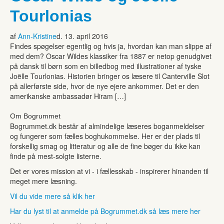
Tourlonias
af
Ann-Kristine
d. 13. april 2016
Findes spøgelser egentlig og hvis ja, hvordan kan man slippe af
med dem? Oscar Wildes klassiker fra 1887 er netop genudgivet
på dansk til børn som en billedbog med illustrationer af tyske
Joëlle Tourlonias. Historien bringer os læsere til Canterville Slot
på allerførste side, hvor de nye ejere ankommer. Det er den
amerikanske ambassadør Hiram […]
Om Bogrummet
Bogrummet.dk består af almindelige læseres boganmeldelser
og fungerer som fælles boghukommelse. Her er der plads til
forskellig smag og litteratur og alle de fine bøger du ikke kan
finde på mest-solgte listerne.
Det er vores mission at vi - i fællesskab - inspirerer hinanden til
meget mere læsning.
Vil du vide mere så klik her
Har du lyst til at anmelde på Bogrummet.dk så læs mere her