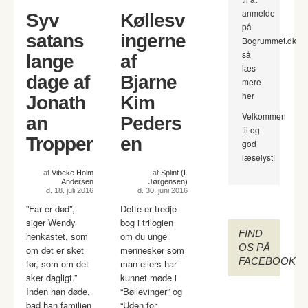
anmelde
Syv
Køllesv
på
satans
ingerne
Bogrummet.dk
så
lange
af
læs
dage af
Bjarne
mere
her
Jonath
Kim
Velkommen
an
Peders
til og
Tropper
en
god
læselyst!
af
Vibeke Holm
af
Splint (I.
Andersen
Jørgensen)
d. 18. juli 2016
d. 30. juni 2016
”Far er død”,
Dette er tredje
siger Wendy
bog i trilogien
FIND
henkastet, som
om du unge
OS PÅ
om det er sket
mennesker som
FACEBOOK
før, som om det
man ellers har
sker dagligt.”
kunnet møde i
Inden han døde,
“Bøllevinger” og
bad han familien
“Uden for