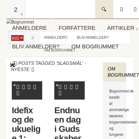
2
ANMELDERE
FORFATTERE
ARTIKLER
ANMELDERE
BLIV ANMELDER?
KIG
BLIV ANMELDER?
OM BOGRUMMET
OM BOGRUMMET
-
POSTS TAGGED ‘SLAGSMÅL’
OM
NYESTE
BOGRUMMET
Bogrummet.dk
består
af
Idefix
Endnu
almindelige
læseres
og de
en dag
boganmeldelser
ukuelig
i Guds
og
fungerer
e 1:
skaber