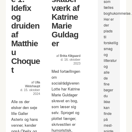
som
Idefix
værk af
fælles
boghukommelse.
og
Katrine
Her er
druiden
Marie
der
plads
af
Guldag
til
Matthie
er
forskellig
smag
u
og
af
Britta Klitgaard
Choque
d. 16. oktober
litteratur
2023
og
t
Med fortællingen
alle
om
de
socialrådgiveren
af
Ulla
fine
Weishaupt
Lotte har Katrine
bøger
d. 15. oktober
2024
Marie Guldager
du
skrevet en bog,
Alle os der
ikke
som læser sig
elsker den seje
kan
selv. Sproget og
lille Galler
finde
plottet fænger,
Asterix og hans
på
skrivestilen er
venner, kender
mest-
humoristisk,
også Obelix og
solgte