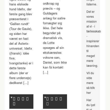
ordknap og
hans elskede
listerne.
præcis – og
hund Idefix, der
Det er
Guldagers
første gang blev
vores
anlæg for satire
præsenteret i
mission
fornægter sig
“Gallien rundt”
at vi - i
ikke. Det hele
(Tour de Gaule),
fællesskab
begynder på
og siden har
-
dramatisk vis,
været en fast
inspirerer
da Lotte
del af Asterix-
hinanden
opsøges af sin
universet. Idefix
til
ekskærestes
((fransk): idée
meget
voksne søn,
fixe,
mere
Daniel, som ikke
tvangstanke) er i
læsning.
kan få kontakt
dette første
[…]
album (der er
Vil du
flere undervejs)
vide
dedikeret […]
mere
så klik
her
Har
du lyst
til at