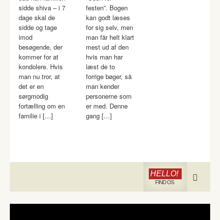
sidde shiva – i 7
festen”. Bogen
dage skal de
kan godt læses
sidde og tage
for sig selv, men
imod
man får helt klart
besøgende, der
mest ud af den
kommer for at
hvis man har
kondolere. Hvis
læst de to
man nu tror, at
forrige bøger, så
det er en
man kender
sørgmodig
personerne som
fortælling om en
er med. Denne
familie i […]
gang […]
HELLO!
FIND OS