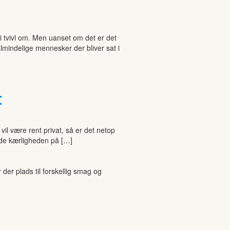
 i tvivl om. Men uanset om det er det
 almindelige mennesker der bliver sat i
t
il være rent privat, så er det netop
inde kærligheden på […]
r plads til forskellig smag og