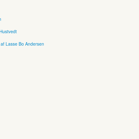
n
 Hustvedt
r af Lasse Bo Andersen