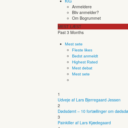
KIG
Anmeldere
Bliv anmelder?
Om Bogrummet
MEST LÆST
Past 3 Months
Mest sete
Fleste likes
Bedst anmeldt
Highest Rated
Mest debat
Mest sete
1
Udveje af Lars Bjerregaard Jessen
2
Dødsdømt – 10 fortællinger om dødsdø
3
Painkiller af Lars Kjædegaard