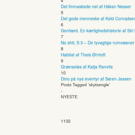
4
Det finmaskede net af Håkan Nesser
5
Det gode menneske af Keld Conradse
6
Genfærd. En kærlighedshistorie af Siri
7
No shit, S 3 – De tyvagtige rumvæsne
8
Habitat af Theis Ørntoft
9
Grænseløs af Katja Ranvits
10
Dino på nye eventyr af Søren Jessen
Posts Tagged ‘skytsengle’
-
NYESTE
1132