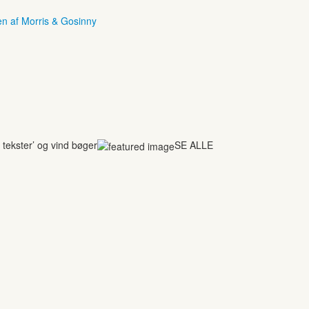
en af Morris & Gosinny
tekster’ og vind bøger
SE ALLE