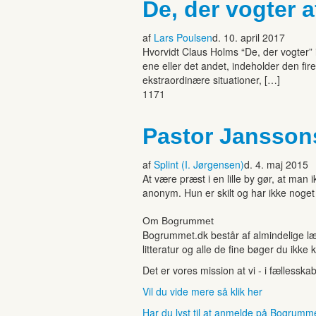
De, der vogter 
af
Lars Poulsen
d. 10. april 2017
Hvorvidt Claus Holms “De, der vogter” in
ene eller det andet, indeholder den fire
ekstraordinære situationer, […]
1171
Pastor Janssons
af
Splint (I. Jørgensen)
d. 4. maj 2015
At være præst i en lille by gør, at ma
anonym. Hun er skilt og har ikke noget 
Om Bogrummet
Bogrummet.dk består af almindelige læ
litteratur og alle de fine bøger du ikke 
Det er vores mission at vi - i fællesska
Vil du vide mere så klik her
Har du lyst til at anmelde på Bogrumm