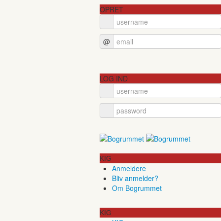
OPRET
@
LOG IND
KIG
Anmeldere
Bliv anmelder?
Om Bogrummet
KIG