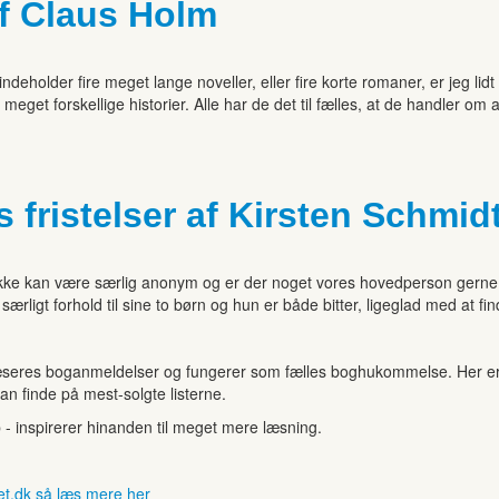
af Claus Holm
deholder fire meget lange noveller, eller fire korte romaner, er jeg lidt
 meget forskellige historier. Alle har de det til fælles, at de handler om
 fristelser af Kirsten Schmid
n ikke kan være særlig anonym og er der noget vores hovedperson gerne v
særligt forhold til sine to børn og hun er både bitter, ligeglad med at f
seres boganmeldelser og fungerer som fælles boghukommelse. Her er de
kan finde på mest-solgte listerne.
b - inspirerer hinanden til meget mere læsning.
et.dk så læs mere her