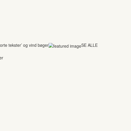
rte tekster’ og vind bøger
SE ALLE
er