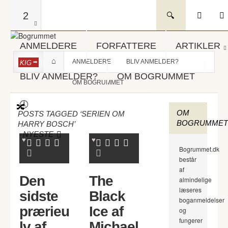
2
ANMELDERE
FORFATTERE
ARTIKLER
ANMELDERE
BLIV ANMELDER?
KIG
BLIV ANMELDER?
OM BOGRUMMET
OM BOGRUMMET
OM
POSTS TAGGED ‘SERIEN OM
BOGRUMMET
HARRY BOSCH’
-
NYESTE
Bogrummet.dk
består
af
Den
The
almindelige
læseres
sidste
Black
boganmeldelser
prærieu
Ice af
og
fungerer
lv af
Michael