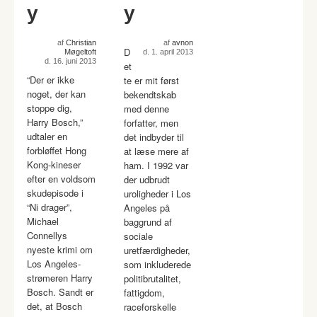
y
y
af
Christian
af
avnon
D
Møgeltoft
d. 1. april 2013
d. 16. juni 2013
et
“Der er ikke
te er mit først
noget, der kan
bekendtskab
stoppe dig,
med denne
Harry Bosch,”
forfatter, men
udtaler en
det indbyder til
forbløffet Hong
at læse mere af
Kong-kineser
ham. I 1992 var
efter en voldsom
der udbrudt
skudepisode i
uroligheder i Los
“Ni drager”,
Angeles på
Michael
baggrund af
Connellys
sociale
nyeste krimi om
uretfærdigheder,
Los Angeles-
som inkluderede
strømeren Harry
politibrutalitet,
Bosch. Sandt er
fattigdom,
det, at Bosch
raceforskelle