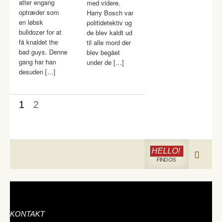
atter engang
med videre.
optræder som
Harry Bosch var
en løbsk
politidetektiv og
bulldozer for at
de blev kaldt ud
få knaldet the
til alle mord der
bad guys. Denne
blev begået
gang har han
under de […]
desuden […]
1
2
HELLO!
FIND OS
KONTAKT