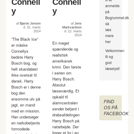
Connell
Connell
anmelde
y
y
på
Bogrummet.dk
så
af
Bjarne Jensen
af
Jens
d. 31. marts
Markvardsen
læs
2014
d. 12. marts
mere
2014
”The Black Ice”
her
En meget
er måske
spændende og
Velkommen
Connellys
realistisk
til og
bedste Harry
amerikansk
god
Bosch bog, og
krimi. Den første
læselyst!
helt skandaløst
i serien om
ikke oversat til
Harry Bosch.
dansk. Harry
Absolut
Bosch er i denne
læseværdig. Et
bog den
opkald til
ensomme ulv på
FIND
alarmcentralen
jagt, en mand
OS PÅ
sender betjent i
med en mission.
FACEBOOK
drabsafdelingen
Han undersøger
Harry Bosch på
en narkobetjents
natarbejde. Der
formodede
ligger et lig i en