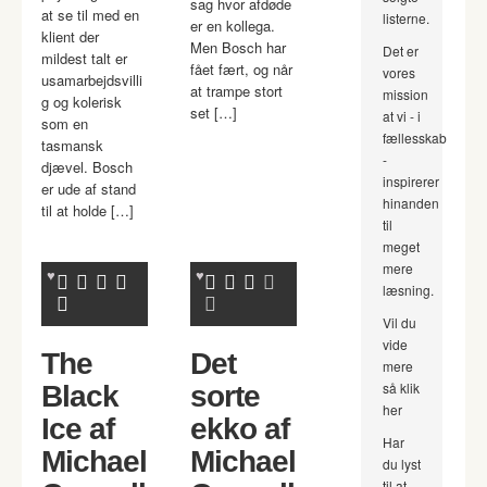
sag hvor afdøde
at se til med en
listerne.
er en kollega.
klient der
Men Bosch har
Det er
mildest talt er
fået fært, og når
vores
usamarbejdsvilli
at trampe stort
mission
g og kolerisk
set […]
at vi - i
som en
fællesskab
tasmansk
-
djævel. Bosch
inspirerer
er ude af stand
hinanden
til at holde […]
til
meget
mere
læsning.
Vil du
vide
The
Det
mere
så klik
Black
sorte
her
Ice af
ekko af
Har
Michael
Michael
du lyst
til at