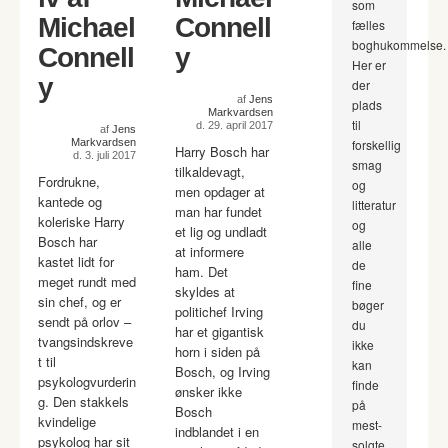
som
Michael
Connell
fælles
boghukommelse.
Connell
y
Her er
y
der
af
Jens
plads
Markvardsen
til
d. 29. april 2017
af
Jens
Markvardsen
forskellig
Harry Bosch har
d. 3. juli 2017
smag
tilkaldevagt,
Fordrukne,
og
men opdager at
kantede og
litteratur
man har fundet
koleriske Harry
og
et lig og undladt
Bosch har
alle
at informere
kastet lidt for
de
ham. Det
meget rundt med
fine
skyldes at
sin chef, og er
bøger
politichef Irving
sendt på orlov –
du
har et gigantisk
tvangsindskreve
ikke
horn i siden på
t til
kan
Bosch, og Irving
psykologvurderin
finde
ønsker ikke
g. Den stakkels
på
Bosch
kvindelige
mest-
indblandet i en
psykolog har sit
solgte