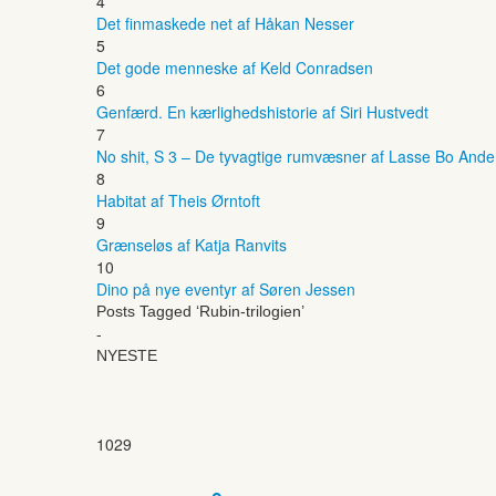
4
Det finmaskede net af Håkan Nesser
5
Det gode menneske af Keld Conradsen
6
Genfærd. En kærlighedshistorie af Siri Hustvedt
7
No shit, S 3 – De tyvagtige rumvæsner af Lasse Bo And
8
Habitat af Theis Ørntoft
9
Grænseløs af Katja Ranvits
10
Dino på nye eventyr af Søren Jessen
Posts Tagged ‘Rubin-trilogien’
-
NYESTE
1029