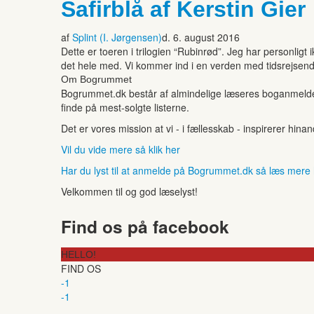
Safirblå af Kerstin Gier
af
Splint (I. Jørgensen)
d. 6. august 2016
Dette er toeren i trilogien “Rubinrød”. Jeg har personligt 
det hele med. Vi kommer ind i en verden med tidsrejsend
Om Bogrummet
Bogrummet.dk består af almindelige læseres boganmeldelse
finde på mest-solgte listerne.
Det er vores mission at vi - i fællesskab - inspirerer hin
Vil du vide mere så klik her
Har du lyst til at anmelde på Bogrummet.dk så læs mere
Velkommen til og god læselyst!
Find os på facebook
HELLO!
FIND OS
-1
-1