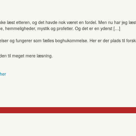
ikke læst etteren, og det havde nok været en fordel. Men nu har jeg læst 
e, hemmeligheder, mystik og profetier. Og det er en yderst […]
r og fungerer som fælles boghukommelse. Her er der plads til forskell
anden til meget mere læsning.
 her