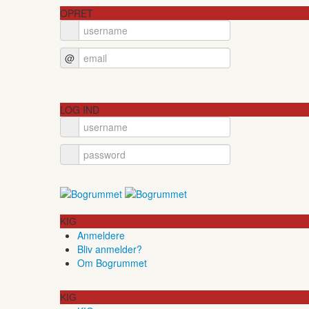
OPRET
@
LOG IND
KIG
Anmeldere
Bliv anmelder?
Om Bogrummet
KIG