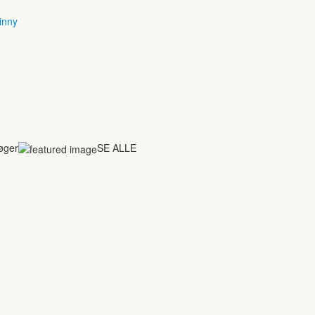
inny
bøger
SE ALLE