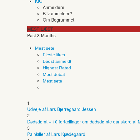
KIG
Anmeldere
Bliv anmelder?
Om Bogrummet
MEST LÆST
Past 3 Months
Mest sete
Fleste likes
Bedst anmeldt
Highest Rated
Mest debat
Mest sete
1
Udveje af Lars Bjerregaard Jessen
2
Dødsdømt – 10 fortællinger om dødsdømte danskere af M
3
Painkiller af Lars Kjædegaard