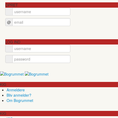
OPRET
@
LOG IND
KIG
Anmeldere
Bliv anmelder?
Om Bogrummet
KIG