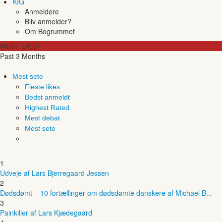
KIG
Anmeldere
Bliv anmelder?
Om Bogrummet
MEST LÆST
Past 3 Months
Mest sete
Fleste likes
Bedst anmeldt
Highest Rated
Mest debat
Mest sete
1
Udveje af Lars Bjerregaard Jessen
2
Dødsdømt – 10 fortællinger om dødsdømte danskere af Michael B...
3
Painkiller af Lars Kjædegaard