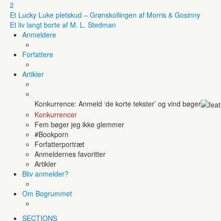
2
Et Lucky Luke pletskud – Grønskollingen af Morris & Gosinny
Et liv langt borte af M. L. Stedman
Anmeldere
Forfattere
Artikler
Konkurrence: Anmeld ‘de korte tekster’ og vind bøger
Konkurrencer
Fem bøger jeg ikke glemmer
#Bookporn
Forfatterportræt
Anmeldernes favoritter
Artikler
Bliv anmelder?
Om Bogrummet
SECTIONS