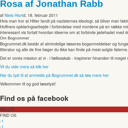
Rosa af Jonathan Rabb
af
Niels Hiort
d. 18. februar 2011
Hvis man tror at Hitler fandt på nazisternes ideologi, så bliver man fakt
Hoffners opklaringsarbejde i forbindelse med mordene på en række mid
interessant vis fortalt hvordan ideerne om at forbinde jødehadet med 
Om Bogrummet
Bogrummet.dk består af almindelige læseres boganmeldelser og funger
litteratur og alle de fine bøger du ikke kan finde på mest-solgte listerne
Det er vores mission at vi - i fællesskab - inspirerer hinanden til mege
Vil du vide mere så klik her
Har du lyst til at anmelde på Bogrummet.dk så læs mere her
Velkommen til og god læselyst!
Find os på facebook
HELLO!
FIND OS
-1
-1