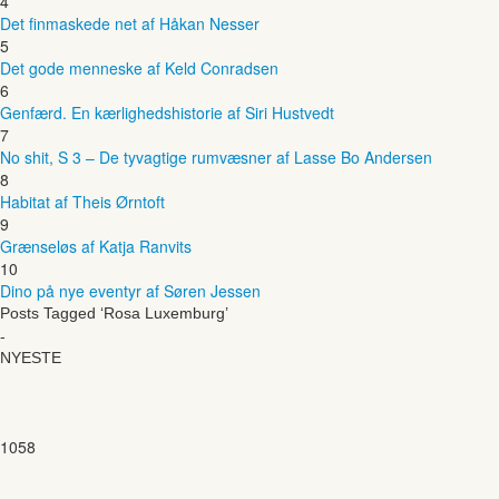
4
Det finmaskede net af Håkan Nesser
5
Det gode menneske af Keld Conradsen
6
Genfærd. En kærlighedshistorie af Siri Hustvedt
7
No shit, S 3 – De tyvagtige rumvæsner af Lasse Bo Andersen
8
Habitat af Theis Ørntoft
9
Grænseløs af Katja Ranvits
10
Dino på nye eventyr af Søren Jessen
Posts Tagged ‘Rosa Luxemburg’
-
NYESTE
1058