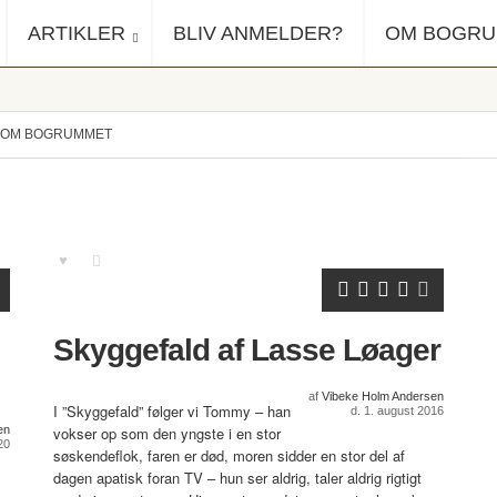
ARTIKLER
BLIV ANMELDER?
OM BOGR
OM BOGRUMMET
Skyggefald af Lasse Løager
af
Vibeke Holm Andersen
I ”Skyggefald” følger vi Tommy – han
d. 1. august 2016
en
vokser op som den yngste i en stor
20
søskendeflok, faren er død, moren sidder en stor del af
dagen apatisk foran TV – hun ser aldrig, taler aldrig rigtigt