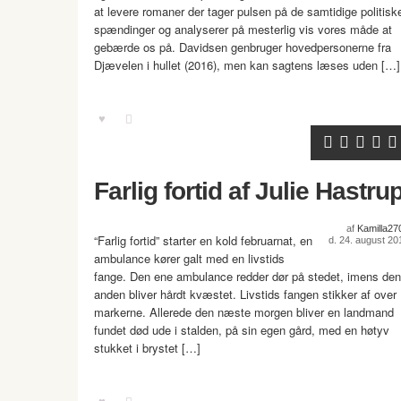
at levere romaner der tager pulsen på de samtidige politisk
spændinger og analyserer på mesterlig vis vores måde at
gebærde os på. Davidsen genbruger hovedpersonerne fra
Djævelen i hullet (2016), men kan sagtens læses uden […]
Farlig fortid af Julie Hastru
af
Kamilla27
“Farlig fortid” starter en kold februarnat, en
d. 24. august 20
ambulance kører galt med en livstids
fange. Den ene ambulance redder dør på stedet, imens den
anden bliver hårdt kvæstet. Livstids fangen stikker af over
markerne. Allerede den næste morgen bliver en landmand
fundet død ude i stalden, på sin egen gård, med en høtyv
stukket i brystet […]