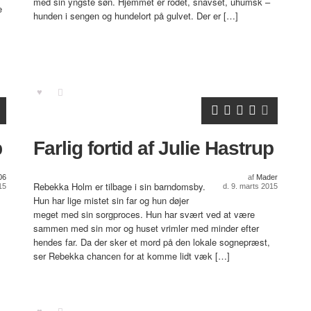
med sin yngste søn. Hjemmet er rodet, snavset, uhumsk –
e
hunden i sengen og hundelort på gulvet. Der er […]
p
Farlig fortid af Julie Hastrup
06
af
Mader
Rebekka Holm er tilbage i sin barndomsby.
15
d. 9. marts 2015
Hun har lige mistet sin far og hun døjer
meget med sin sorgproces. Hun har svært ved at være
sammen med sin mor og huset vrimler med minder efter
hendes far. Da der sker et mord på den lokale sognepræst,
ser Rebekka chancen for at komme lidt væk […]