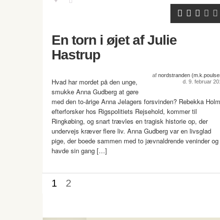
En torn i øjet af Julie
Hastrup
af
nordstranden (m.k.poulse
Hvad har mordet på den unge,
d. 9. februar 20
smukke Anna Gudberg at gøre
med den to-årige Anna Jelagers forsvinden? Rebekka Holm
efterforsker hos Rigspolitiets Rejsehold, kommer til
Ringkøbing, og snart trævles en tragisk historie op, der
undervejs kræver flere liv. Anna Gudberg var en livsglad
pige, der boede sammen med to jævnaldrende veninder og
havde sin gang […]
1
2