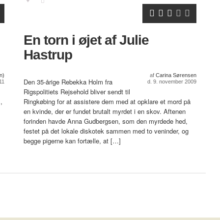
En torn i øjet af Julie
Hastrup
n)
af
Carina Sørensen
Den 35-årige Rebekka Holm fra
11
d. 9. november 2009
Rigspolitiets Rejsehold bliver sendt til
,
Ringkøbing for at assistere dem med at opklare et mord på
en kvinde, der er fundet brutalt myrdet i en skov. Aftenen
forinden havde Anna Gudbergsen, som den myrdede hed,
festet på det lokale diskotek sammen med to veninder, og
begge pigerne kan fortælle, at […]