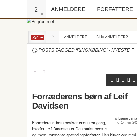
2
ANMELDERE
FORFATTERE
ANMELDERE
BLIV ANMELDER?
KIG
-
POSTS TAGGED ‘RINGKØBING’
NYESTE
Forræderens børn af Leif
Davidsen
af
Bjarne Jens
Forræderens børn beviser endnu en gang,
d. 14. juni 20
hvorfor Leif Davidsen er Danmarks bedste
og mest konstante spændingsforfatter. Han bliver ved med