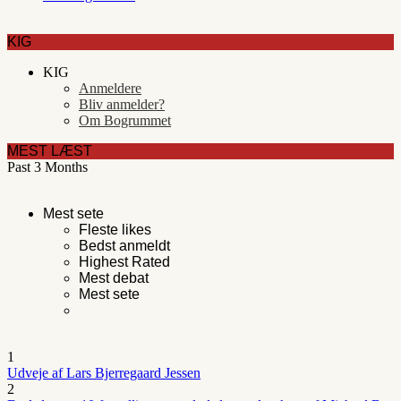
KIG
KIG
Anmeldere
Bliv anmelder?
Om Bogrummet
MEST LÆST
Past 3 Months
Mest sete
Fleste likes
Bedst anmeldt
Highest Rated
Mest debat
Mest sete
1
Udveje af Lars Bjerregaard Jessen
2