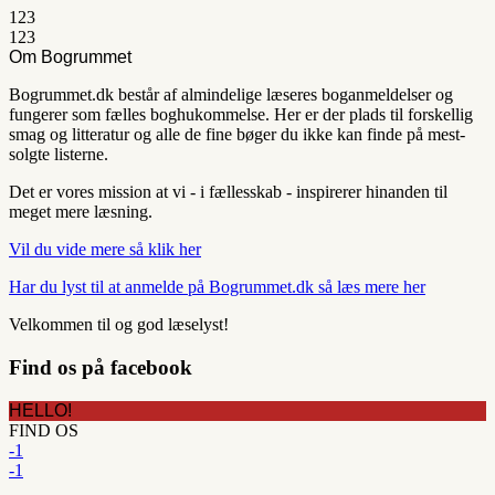
1
2
3
1
2
3
Om Bogrummet
Bogrummet.dk består af almindelige læseres boganmeldelser og
fungerer som fælles boghukommelse. Her er der plads til forskellig
smag og litteratur og alle de fine bøger du ikke kan finde på mest-
solgte listerne.
Det er vores mission at vi - i fællesskab - inspirerer hinanden til
meget mere læsning.
Vil du vide mere så klik her
Har du lyst til at anmelde på Bogrummet.dk så læs mere her
Velkommen til og god læselyst!
Find os på facebook
HELLO!
FIND OS
-1
-1