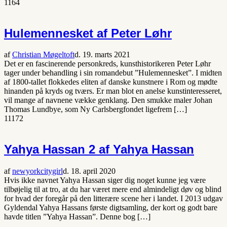
1164
Hulemennesket af Peter Løhr
af
Christian Møgeltoft
d. 19. marts 2021
Det er en fascinerende personkreds, kunsthistorikeren Peter Løhr
tager under behandling i sin romandebut ”Hulemennesket”. I midten
af 1800-tallet flokkedes eliten af danske kunstnere i Rom og mødte
hinanden på kryds og tværs. Er man blot en anelse kunstinteresseret,
vil mange af navnene vække genklang. Den smukke maler Johan
Thomas Lundbye, som Ny Carlsbergfondet ligefrem […]
1
1172
Yahya Hassan 2 af Yahya Hassan
af
newyorkcitygirl
d. 18. april 2020
Hvis ikke navnet Yahya Hassan siger dig noget kunne jeg være
tilbøjelig til at tro, at du har været mere end almindeligt døv og blind
for hvad der foregår på den litterære scene her i landet. I 2013 udgav
Gyldendal Yahya Hassans første digtsamling, der kort og godt bare
havde titlen ”Yahya Hassan”. Denne bog […]