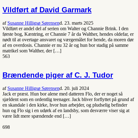
Vildført af David Garmark
af
Susanne Hilligsø Sørensen
d. 23. marts 2025
Vildført er andel del af serien om Walter og Channie Brink. I den
første bog, Kæntring, er Channie 7 år da Walther, hendes oldefar, er
nødt til at overtage ansvaret og værgemålet for hende, da moren dør
af en overdosis. Channie er nu 32 år og hun bor stadig på samme
matrikel som Walther, der […]
563
Brændende piger af C. J. Tudor
af
Susanne Hilligsø Sørensen
d. 20. juli 2024
Jack er præst. Hun bor alene med datteren Flo, der er noget så
sjældent som en ordentlig teenager. Jack bliver forflyttet på grund af
en skandale i den kirke, hvor hun arbejder, og pludselig befinder
hun og Flo sig i en udørk af en landsby, som desværre viser sig at
være lidt mere spændende end […]
698