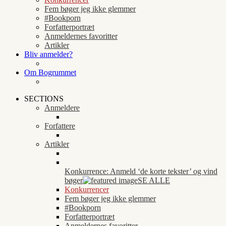
Fem bøger jeg ikke glemmer
#Bookporn
Forfatterportræt
Anmeldernes favoritter
Artikler
Bliv anmelder?
Om Bogrummet
SECTIONS
Anmeldere
Forfattere
Artikler
Konkurrence: Anmeld ‘de korte tekster’ og vind
bøger
SE ALLE
Konkurrencer
Fem bøger jeg ikke glemmer
#Bookporn
Forfatterportræt
Anmeldernes favoritter