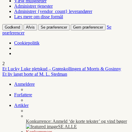
Vælg muligheder
Administrer tjenester
Administrer {vendor_count} leverandører
Læs mere om disse formål
Se
Godkend
Afvis
Se præferencer
Gem præferencer
præferencer
Cookiepolitik
2
Et Lucky Luke pletskud – Grønskollingen af Morris & Gosinny
Et liv langt borte af M. L. Stedman
Anmeldere
Forfattere
Artikler
Konkurrence: Anmeld ‘de korte tekster’ og vind bøger
SE ALLE
Konkurrencer