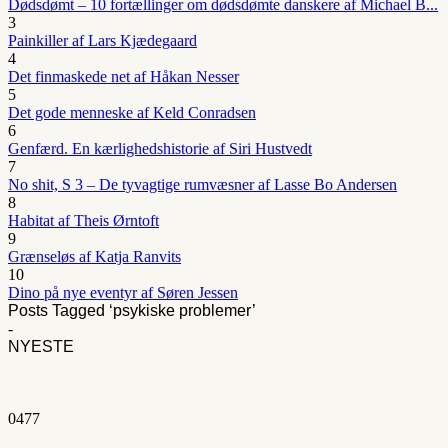
Dødsdømt – 10 fortællinger om dødsdømte danskere af Michael B...
3
Painkiller af Lars Kjædegaard
4
Det finmaskede net af Håkan Nesser
5
Det gode menneske af Keld Conradsen
6
Genfærd. En kærlighedshistorie af Siri Hustvedt
7
No shit, S 3 – De tyvagtige rumvæsner af Lasse Bo Andersen
8
Habitat af Theis Ørntoft
9
Grænseløs af Katja Ranvits
10
Dino på nye eventyr af Søren Jessen
Posts Tagged ‘psykiske problemer’
-
NYESTE
0
477