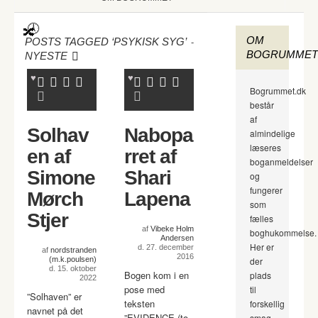
OM
-
POSTS TAGGED ‘PSYKISK SYG’
BOGRUMMET
NYESTE
Bogrummet.dk
består
af
Solhav
Nabopa
almindelige
læseres
en af
rret af
boganmeldelser
Simone
Shari
og
fungerer
Mørch
Lapena
som
Stjer
fælles
af
Vibeke Holm
boghukommelse.
Andersen
Her er
d. 27. december
af
nordstranden
2016
(m.k.poulsen)
der
d. 15. oktober
Bogen kom i en
plads
2022
pose med
til
”Solhaven” er
teksten
forskellig
navnet på det
”EVIDENCE (to
smag