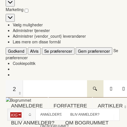
Statistikker
Marketing
Marketing
Vælg muligheder
Administrer tjenester
Administrer {vendor_count} leverandører
Læs mere om disse formål
Se
Godkend
Afvis
Se præferencer
Gem præferencer
præferencer
Cookiepolitik
2
ANMELDERE
FORFATTERE
ARTIKLER
ANMELDERE
BLIV ANMELDER?
KIG
BLIV ANMELDER?
OM BOGRUMMET
OM BOGRUMMET