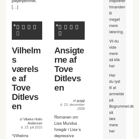
plejehjemmet.
inspirerer
[…]
hinanden
til
meget
mere
læsning.
Vil du
vide
Vilhelm
Ansigte
mere
s
rne af
så klik
her
værels
Tove
Har
e af
Ditlevs
du lyst
Tove
en
til at
anmelde
Ditlevs
på
af
guggi
en
d. 23. december
Bogrummet.dk
2008
så
Romanen om
læs
af
Vibeke Holm
Lise Mundus
Andersen
mere
d. 23. juli 2015
foregår i Lise´s
her
“Vilhelms
depressive