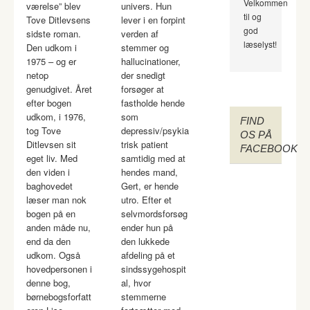
Velkommen
værelse” blev
univers. Hun
til og
Tove Ditlevsens
lever i en forpint
god
sidste roman.
verden af
læselyst!
Den udkom i
stemmer og
1975 – og er
hallucinationer,
netop
der snedigt
genudgivet. Året
forsøger at
efter bogen
fastholde hende
udkom, i 1976,
som
FIND
tog Tove
depressiv/psykia
OS PÅ
Ditlevsen sit
trisk patient
FACEBOOK
eget liv. Med
samtidig med at
den viden i
hendes mand,
baghovedet
Gert, er hende
læser man nok
utro. Efter et
bogen på en
selvmordsforsøg
anden måde nu,
ender hun på
end da den
den lukkede
udkom. Også
afdeling på et
hovedpersonen i
sindssygehospit
denne bog,
al, hvor
børnebogsforfatt
stemmerne