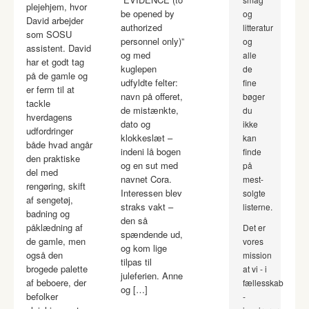
plejehjem, hvor
be opened by
og
David arbejder
authorized
litteratur
som SOSU
personnel only)”
og
assistent. David
og med
alle
har et godt tag
kuglepen
de
på de gamle og
udfyldte felter:
fine
er ferm til at
navn på offeret,
bøger
tackle
de mistænkte,
du
hverdagens
dato og
ikke
udfordringer
klokkeslæt –
kan
både hvad angår
indeni lå bogen
finde
den praktiske
og en sut med
på
del med
navnet Cora.
mest-
rengøring, skift
Interessen blev
solgte
af sengetøj,
straks vakt –
listerne.
badning og
den så
påklædning af
Det er
spændende ud,
de gamle, men
vores
og kom lige
også den
mission
tilpas til
brogede palette
at vi - i
juleferien. Anne
af beboere, der
fællesskab
og […]
befolker
-