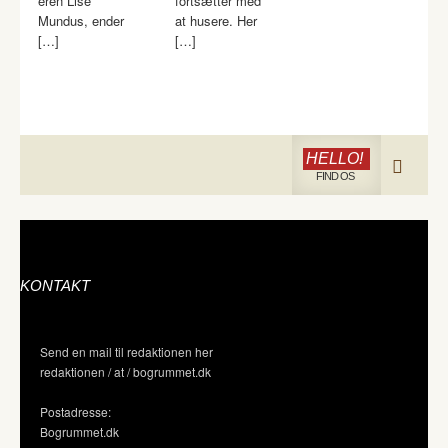
eren Lise
fortsætter med
Mundus, ender
at husere. Her
[…]
[…]
HELLO!
FIND OS
KONTAKT
Send en mail til redaktionen her
redaktionen / at / bogrummet.dk
Postadresse:
Bogrummet.dk