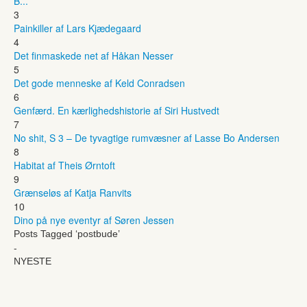
B...
3
Painkiller af Lars Kjædegaard
4
Det finmaskede net af Håkan Nesser
5
Det gode menneske af Keld Conradsen
6
Genfærd. En kærlighedshistorie af Siri Hustvedt
7
No shit, S 3 – De tyvagtige rumvæsner af Lasse Bo Andersen
8
Habitat af Theis Ørntoft
9
Grænseløs af Katja Ranvits
10
Dino på nye eventyr af Søren Jessen
Posts Tagged ‘postbude’
-
NYESTE