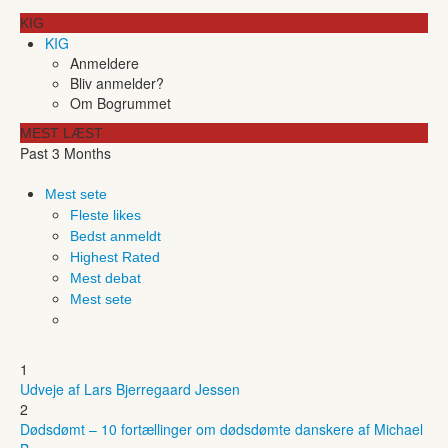
KIG
KIG
Anmeldere
Bliv anmelder?
Om Bogrummet
MEST LÆST
Past 3 Months
Mest sete
Fleste likes
Bedst anmeldt
Highest Rated
Mest debat
Mest sete
1
Udveje af Lars Bjerregaard Jessen
2
Dødsdømt – 10 fortællinger om dødsdømte danskere af Michael