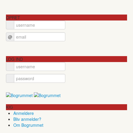
OPRET
@
LOG IND
KIG
Anmeldere
Bliv anmelder?
Om Bogrummet