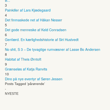
B...
3
Painkiller af Lars Kjædegaard
4
Det finmaskede net af Håkan Nesser
5
Det gode menneske af Keld Conradsen
6
Genfærd. En kærlighedshistorie af Siri Hustvedt
7
No shit, S 3 – De tyvagtige rumvæsner af Lasse Bo Andersen
8
Habitat af Theis Ørntoft
9
Grænseløs af Katja Ranvits
10
Dino på nye eventyr af Søren Jessen
Posts Tagged ‘pårørende’
-
NYESTE