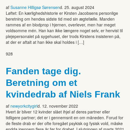
af
Susanne Hilligsø Sørensen
d. 25. august 2024
Løftet: En kærlighedshistorie er Kirsten Jacobsens personlige
beretning om hendes sidste tid med sin ægtefælle. Manden
rammes af en blodprop i hjernen, overlever, men har meget
voldsomme mén. Han kan ikke længere noget selv, er henvist til
plejepersonalet på sygehuset, der trods Kirstens insisteren på,
at der er aftalt at han ikke skal holdes i […]
928
Fanden tage dig.
Beretning om et
kvindedrab af Niels Frank
af
newyorkcitygirl
d. 12. november 2022
Hvert år bliver 12 kvinder slået ihjel af deres partner eller
tidligere partner; det er i gennemsnit en om måneden. Forud for
de fleste drab er der ofte foregået psykisk og fysisk vold, måske
endda igennem flere år før for drabet. I slutningen af marts 2021