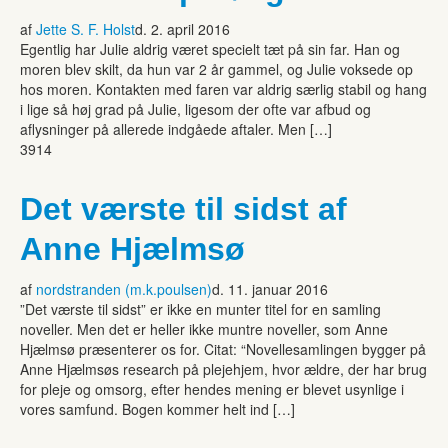
af
Jette S. F. Holst
d. 2. april 2016
Egentlig har Julie aldrig været specielt tæt på sin far. Han og
moren blev skilt, da hun var 2 år gammel, og Julie voksede op
hos moren. Kontakten med faren var aldrig særlig stabil og hang
i lige så høj grad på Julie, ligesom der ofte var afbud og
aflysninger på allerede indgåede aftaler. Men […]
3914
Det værste til sidst af
Anne Hjælmsø
af
nordstranden (m.k.poulsen)
d. 11. januar 2016
”Det værste til sidst” er ikke en munter titel for en samling
noveller. Men det er heller ikke muntre noveller, som Anne
Hjælmsø præsenterer os for. Citat: “Novellesamlingen bygger på
Anne Hjælmsøs research på plejehjem, hvor ældre, der har brug
for pleje og omsorg, efter hendes mening er blevet usynlige i
vores samfund. Bogen kommer helt ind […]