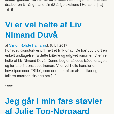
dræber en 61-årig mand sin 62-årige ekskone i Horsens. […]
1615
Vi er vel helte af Liv
Nimand Duvå
af
Simon Rohde Hamann
d. 8. juli 2017
Forlaget Kronstork er primært et lyrikforlag. De har dog gjort en
enkelt undtagelse fra dette kriterie og udgivet romanen Vi er vel
helte af Liv Nimand Duvå. Denne bog er således både forlagets
og forfatterindens debutroman. Vi er vel helte handler om
hovedpersonen ”Billie”, som er datter af en alkoholiker og
falleret musiker. Historie om […]
1332
Jeg går i min fars støvler
af Julie Top-Nørgaard