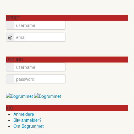
OPRET
@
LOG IND
KIG
Anmeldere
Bliv anmelder?
Om Bogrummet