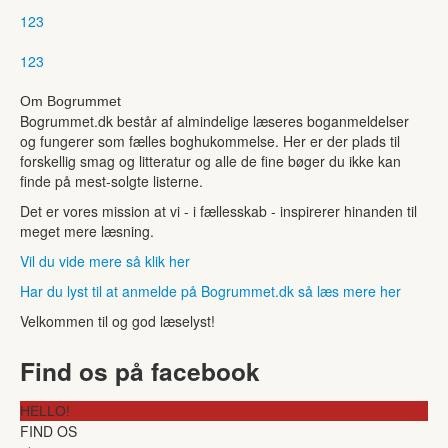
1
2
3
1
2
3
Om Bogrummet
Bogrummet.dk består af almindelige læseres boganmeldelser
og fungerer som fælles boghukommelse. Her er der plads til
forskellig smag og litteratur og alle de fine bøger du ikke kan
finde på mest-solgte listerne.
Det er vores mission at vi - i fællesskab - inspirerer hinanden til
meget mere læsning.
Vil du vide mere så klik her
Har du lyst til at anmelde på Bogrummet.dk så læs mere her
Velkommen til og god læselyst!
Find os på facebook
HELLO!
FIND OS