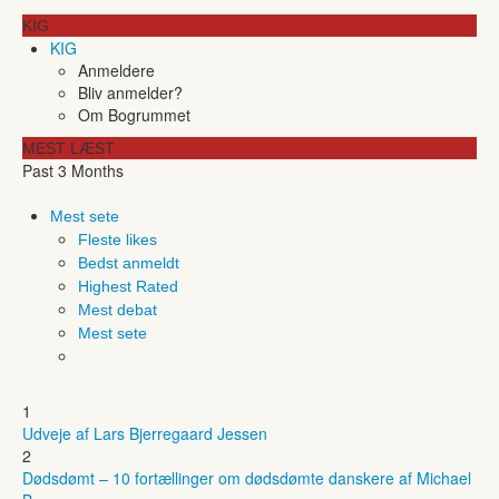
KIG
KIG
Anmeldere
Bliv anmelder?
Om Bogrummet
MEST LÆST
Past 3 Months
Mest sete
Fleste likes
Bedst anmeldt
Highest Rated
Mest debat
Mest sete
1
Udveje af Lars Bjerregaard Jessen
2
Dødsdømt – 10 fortællinger om dødsdømte danskere af Michael